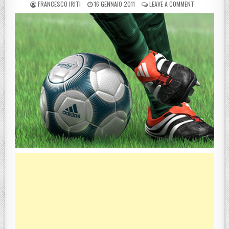
POSTED BY
POSTED ON
ON PROMOZION
FRANCESCO IRITI
16 GENNAIO 2011
LEAVE A COMMENT