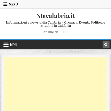
Skip to content
MENU
Ntacalabria.it
Informazioni e news dalla Calabria – Cronaca, Eventi, Politica e
attualità in Calabria
on line dal 1999
MENU