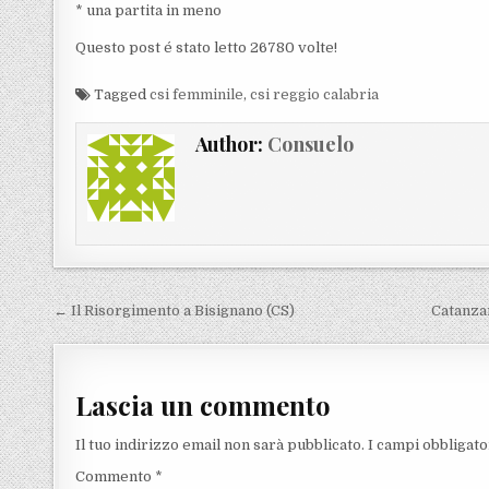
* una partita in meno
Questo post é stato letto 26780 volte!
Tagged
csi femminile
,
csi reggio calabria
Author:
Consuelo
Navigazione articoli
← Il Risorgimento a Bisignano (CS)
Catanzar
Lascia un commento
Il tuo indirizzo email non sarà pubblicato.
I campi obbligat
Commento
*