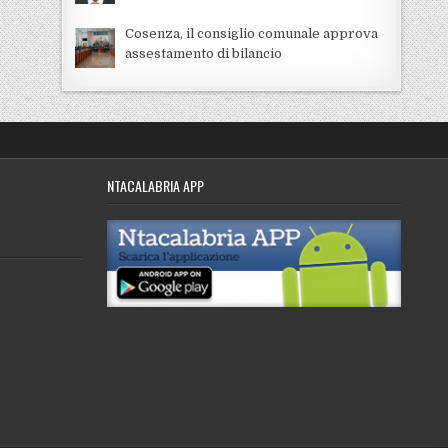
Cosenza, il consiglio comunale approva
assestamento di bilancio
NTACALABRIA APP