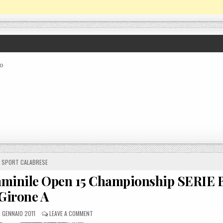
co
POSTED IN
SPORT CALABRESE
mminile Open 15 Championship SERIE 
Girone A
STED ON
ON CSI, CAMPIONATO CALCIO A5 FEMMINILE OPEN 15 
 GENNAIO 2011
LEAVE A COMMENT