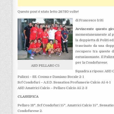
Questo post é stato letto 26780 volte!
di Francesco Iriti
Avvincente questo gir
momentaneamente al pri
la doppietta di Politi ed 
trascinato da una dopp
recupero tra queste d
entusiasmante. Il Paliz
per la Condofurese.
ASD PELLARO C5
Squadra a riposo: ASD
Palizzi – SS. Cosma e Damiano Bocale 2-1
Scf Condofuri – A.S.D. Sensation Profumerie Calcio A5 4-1
ASD Amatrici Calcio – Pellaro Calcio A5 2-3
CLASSIFICA
Pellaro 18*, Scf Condofuri 15*, Amatrici Calcio 15*, Sensat
Condofurese 2.