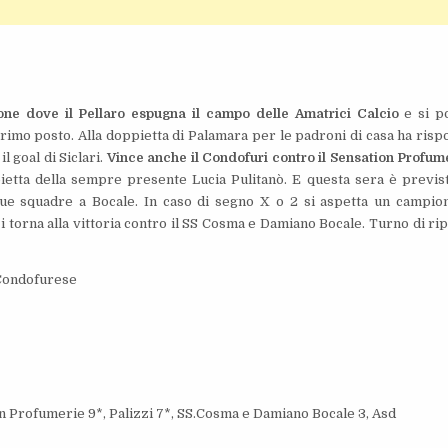
one dove il Pellaro espugna il campo delle Amatrici Calcio
e si p
mo posto. Alla doppietta di Palamara per le padroni di casa ha risp
il goal di Siclari.
Vince anche il Condofuri contro il Sensation Profum
ietta della sempre presente Lucia Pulitanò. E questa sera è previst
ue squadre a Bocale. In caso di segno X o 2 si aspetta un campio
zi torna alla vittoria contro il SS Cosma e Damiano Bocale. Turno di ri
 Condofurese
ion Profumerie 9*, Palizzi 7*, SS.Cosma e Damiano Bocale 3, Asd