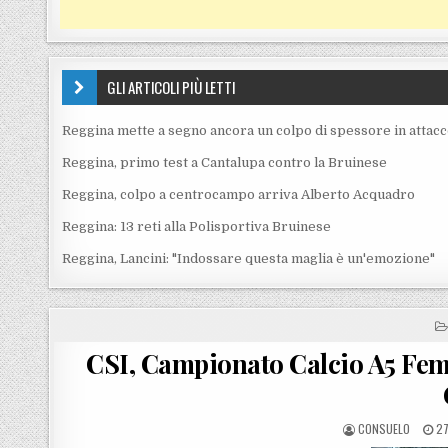
GLI ARTICOLI PIÙ LETTI
Reggina mette a segno ancora un colpo di spessore in attac
Reggina, primo test a Cantalupa contro la Bruinese
Reggina, colpo a centrocampo arriva Alberto Acquadro
Reggina: 13 reti alla Polisportiva Bruinese
Reggina, Lancini: "Indossare questa maglia è un'emozione"
CSI, Campionato Calcio A5 Fe
POSTED BY
PO
CONSUELO
27