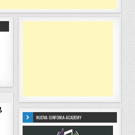
B
NUOVA-SINFONIA-ACADEMY
CHAMPIONSHIP SERIE B GIRONE A