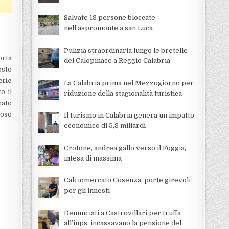
Salvate 18 persone bloccate
nell’aspromonte a san Luca
Pulizia straordinaria lungo le bretelle
orta
del Calopinace a Reggio Calabria
osto
erie
La Calabria prima nel Mezzogiorno per
o il
riduzione della stagionalità turistica
nato
poso
Il turismo in Calabria genera un impatto
economico di 5,8 miliardi
Crotone, andrea gallo verso il Foggia,
intesa di massima
Calciomercato Cosenza, porte girevoli
per gli innesti
Denunciati a Castrovillari per truffa
all’inps, incassavano la pensione del