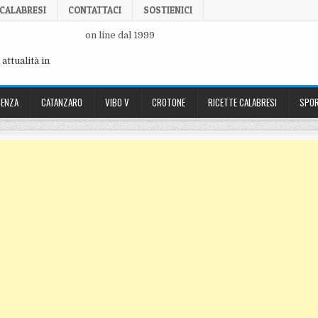
 CALABRESI
CONTATTACI
SOSTIENICI
on line dal 1999
attualità in
ENZA
CATANZARO
VIBO V
CROTONE
RICETTE CALABRESI
SPOR