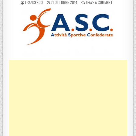
POSTED BY
POSTED ON
ON CAMPIONATO
FRANCESCO
31 OTTOBRE 2014
LEAVE A COMMENT