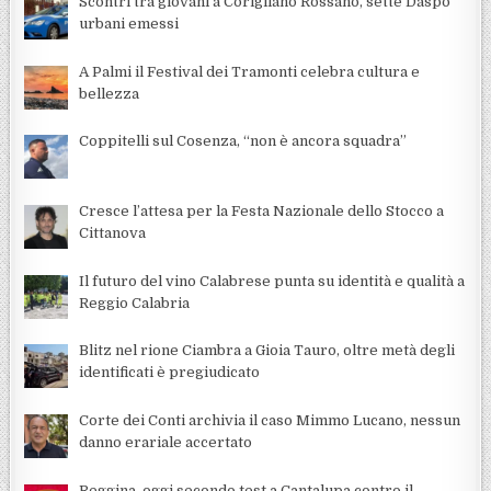
Scontri tra giovani a Corigliano Rossano, sette Daspo
urbani emessi
A Palmi il Festival dei Tramonti celebra cultura e
bellezza
Coppitelli sul Cosenza, “non è ancora squadra”
Cresce l’attesa per la Festa Nazionale dello Stocco a
Cittanova
Il futuro del vino Calabrese punta su identità e qualità a
Reggio Calabria
Blitz nel rione Ciambra a Gioia Tauro, oltre metà degli
identificati è pregiudicato
Corte dei Conti archivia il caso Mimmo Lucano, nessun
danno erariale accertato
Reggina, oggi secondo test a Cantalupa contro il