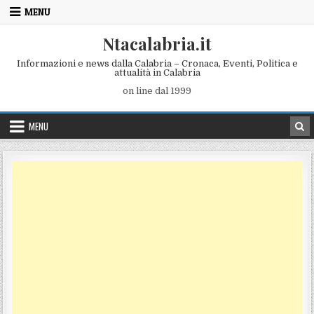
Skip to content
MENU
Ntacalabria.it
Informazioni e news dalla Calabria – Cronaca, Eventi, Politica e
attualità in Calabria
on line dal 1999
MENU