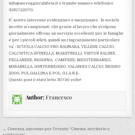
info@ascreggiocalabria.it o tramite numero telefonico
3281722070.
E’ nostro interesse evidenziare e menzionare le società
iscritte ai campionati che grazie al lavoro che svolgono
giornalmente offrono un servizio eccellente per le famiglie
e per i piccoli atleti, quindi un ringraziamento particolare
va’ : SCUOLA CALCIO PRO BAGNARA, VILLESE CALCIO,
CALCISTICA SPINELLA, MAESTRELLI, VIRTUS SALINE,
PELLARESE, REGGINA, CAMPESE, MEDITERRANEO,
MIRABELLA, HINTERREGGIO, VALANIDI CALCIO, REGGIO
2000, POL.GALLINA E POL. G.I.A.R.E.
Questo post é stato letto 30730 volte!
Author:
Francesco
Navigazione articoli
← Cosenza, successo per l’evento “Cinema, territorio e
solidarietà”