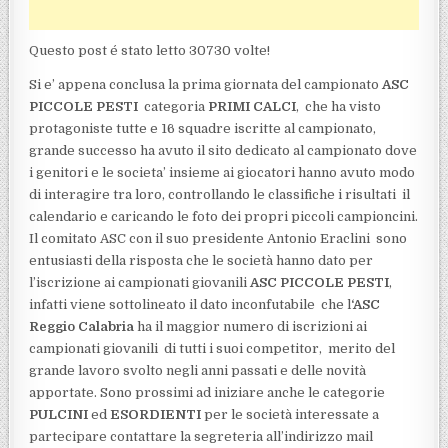
Questo post é stato letto 30730 volte!
Si e’ appena conclusa la prima giornata del campionato
ASC
PICCOLE PESTI
categoria
PRIMI CALCI
, che ha visto
protagoniste tutte e 16 squadre iscritte al campionato,
grande successo ha avuto il sito dedicato al campionato dove
i genitori e le societa’ insieme ai giocatori hanno avuto modo
di interagire tra loro, controllando le classifiche i risultati il
calendario e caricando le foto dei propri piccoli campioncini.
Il comitato ASC con il suo presidente Antonio Eraclini sono
entusiasti della risposta che le società hanno dato per
l’iscrizione ai campionati giovanili
ASC PICCOLE PESTI
,
infatti viene sottolineato il dato inconfutabile che l
‘ASC
Reggio Calabria
ha il maggior numero di iscrizioni ai
campionati giovanili di tutti i suoi competitor, merito del
grande lavoro svolto negli anni passati e delle novità
apportate. Sono prossimi ad iniziare anche le categorie
PULCINI
ed
ESORDIENTI
per le società interessate a
partecipare contattare la segreteria all’indirizzo mail