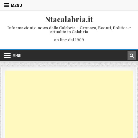
Skip to content
MENU
Ntacalabria.it
Informazioni e news dalla Calabria – Cronaca, Eventi, Politica e
attualità in Calabria
on line dal 1999
MENU