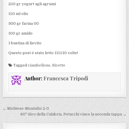
250 gr yogurt agli agrumi
150 ml olio
300 gr farina 00
100 gr amido
1 bustina di lievito
Questo post é stato letto 115510 volte!
Tagged
ciambellone
,
Ricette
Author:
Francesca Tripodi
Navigazione articoli
← Melitese-Montalto 2-0
60° Giro della Calabria, Petacchi vince la seconda tappa →