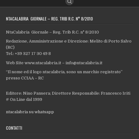
NTACALABRIA GIORNALE – REG. TRIB R.C. N° 8/2010
NtaCalabria Giornale – Reg. Trib R.C. n° 8/2010
Redazione, Amministrazione e Direzione: Melito di Porto Salvo
(RC)
Tel.: +39 327 17 30 49 8
Web Site www.ntacalabria.it – info@ntacalabria.it
“Il nome ed il logo ntacalabria, sono un marchio registrato”
presso CCIAA – RC
Editore: Nino Pansera; Direttore Responsabile: Francesco Iriti
# On Line dal 1999
ntacalabria su whatsapp
CONTATTI