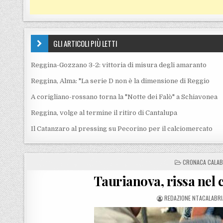
GLI ARTICOLI PIÙ LETTI
Reggina-Gozzano 3-2: vittoria di misura degli amaranto
Reggina, Alma: "La serie D non è la dimensione di Reggio
A corigliano-rossano torna la "Notte dei Falò" a Schiavonea
Reggina, volge al termine il ritiro di Cantalupa
Il Catanzaro al pressing su Pecorino per il calciomercato
POSTED IN
CRONACA CALAB
Taurianova, rissa nel c
POSTED BY
REDAZIONE NTACALABRI