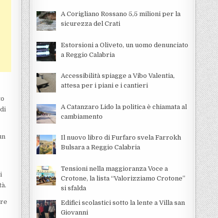
A Corigliano Rossano 5,5 milioni per la
sicurezza del Crati
Estorsioni a Oliveto, un uomo denunciato
a Reggio Calabria
Accessibilità spiagge a Vibo Valentia,
attesa per i piani e i cantieri
to
A Catanzaro Lido la politica è chiamata al
di
cambiamento
un
Il nuovo libro di Furfaro svela Farrokh
Bulsara a Reggio Calabria
Tensioni nella maggioranza Voce a
i
Crotone, la lista “Valorizziamo Crotone”
tà.
si sfalda
are
Edifici scolastici sotto la lente a Villa san
Giovanni