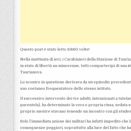
Questo post é stato letto 41660 volte!
Nella mattinata di ieri, i Carabinieri della Stazione di Taur
in stato di libertà un minorenne, tutti compartecipi di una
r
Taurianova.
Lo scontro in questione derivava da un episodio precedente,
suo coetaneo frequentatore dello stesso istituto.
Il successivo intervento dei tre adulti, intenzionati a tutelar
parentela), ha determinato la vera e propria rissa, sedata 
proprio mentre stavano tenendo un incontro con gli studenti n
Solo l’immediata azione dei militari ha infatti impedito ch
conseguenze peggiori, soprattutto alla luce del fatto che h