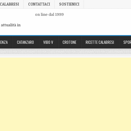
 CALABRESI
CONTATTACI
SOSTIENICI
on line dal 1999
attualità in
ENZA
CATANZARO
VIBO V
CROTONE
RICETTE CALABRESI
SPOR