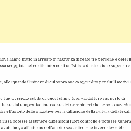
ianova hanno tratto in arresto in flagranza di reato tre persone e deferi
issa
scoppiata nel cortile interno di un Istituto di istruzione superiore 
 allorquando il minore di cui sopra aveva aggredito per futili motivi 
e l’
aggressione
subita da quest’ultimo (per via del loro rapporto di
soltanto dal tempestivo intervento dei
Carabinieri
che ne sono avvedut
ell’ambito delle iniziative per la diffusione della cultura della legali
e la rissa potesse assumere dimensioni fuori controllo e potesse gener
a avuto luogo all’interno dell’ambito scolastico, che invece dovrebbe