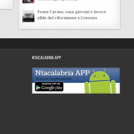
Franz Caruso, casa, giovani e lavoro
sfide del riformismo a Cosenza
NTACALABRIA APP