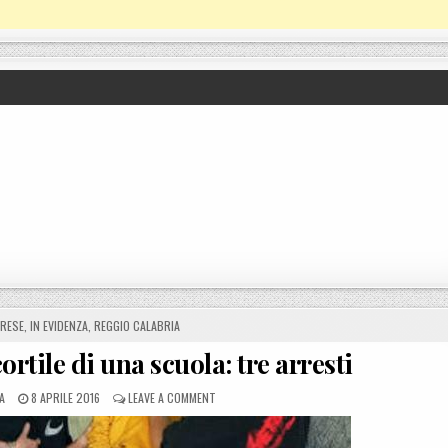
RESE
,
IN EVIDENZA
,
REGGIO CALABRIA
ortile di una scuola: tre arresti
POSTED ON
ON TAURIANOVA, RISSA NEL CORTILE DI UNA SC
A
8 APRILE 2016
LEAVE A COMMENT