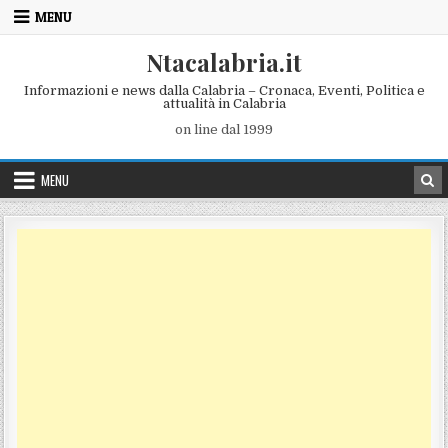
Skip to content
MENU
Ntacalabria.it
Informazioni e news dalla Calabria – Cronaca, Eventi, Politica e
attualità in Calabria
on line dal 1999
MENU