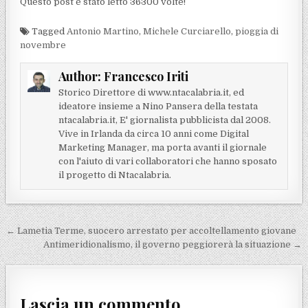
Questo post é stato letto 36300 volte!
Tagged
Antonio Martino
,
Michele Curciarello
,
pioggia di
novembre
Author:
Francesco Iriti
Storico Direttore di www.ntacalabria.it, ed
ideatore insieme a Nino Pansera della testata
ntacalabria.it, E' giornalista pubblicista dal 2008.
Vive in Irlanda da circa 10 anni come Digital
Marketing Manager, ma porta avanti il giornale
con l'aiuto di vari collaboratori che hanno sposato
il progetto di Ntacalabria.
Navigazione articoli
← Lametia Terme, suocero arrestato per accoltellamento giovane
Antimeridionalismo, il governo peggiorerà la situazione →
Lascia un commento