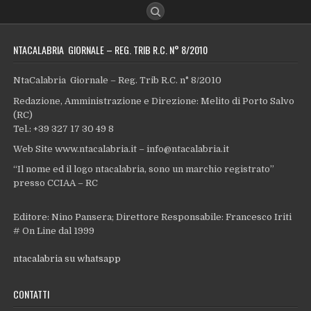
NTACALABRIA GIORNALE – REG. TRIB R.C. N° 8/2010
NtaCalabria Giornale – Reg. Trib R.C. n° 8/2010
Redazione, Amministrazione e Direzione: Melito di Porto Salvo
(RC)
Tel.: +39 327 17 30 49 8
Web Site www.ntacalabria.it – info@ntacalabria.it
“Il nome ed il logo ntacalabria, sono un marchio registrato”
presso CCIAA – RC
Editore: Nino Pansera; Direttore Responsabile: Francesco Iriti
# On Line dal 1999
ntacalabria su whatsapp
CONTATTI