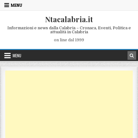
Skip to content
MENU
Ntacalabria.it
Informazioni e news dalla Calabria – Cronaca, Eventi, Politica e
attualità in Calabria
on line dal 1999
MENU