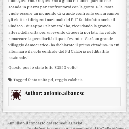
buon governo. Un governo a guida Pd, unico partito che
scende in piazza per confrontarsi con la gente. E la Festa
vuole essere un momento di grande confronto con in campo
gli eletti e i dirigenti nazionali del Pd.” Soddisfatto anche il
Sindaco, Giuseppe Falcomata’ che, ricordando la grande
attesa della città per un evento di questa portata, ha voluto
rimarcare la peculiarità di quest’evento: “Sarà un grande
villaggio democratico- ha dichiarato il primo cittadino- in cui
affermare il ruolo centrale del Pd Calabria nel dibattito
nazionale.”
Questo post é stato letto 32550 volte!
Tagged
festa unità pd
,
reggio calabria
Author:
antonio.albanese
Navigazione articoli
← Annullato il concerto dei Nomadi a Cariati
Condofuri, incontro su “Le ragioni del No” alla riforma