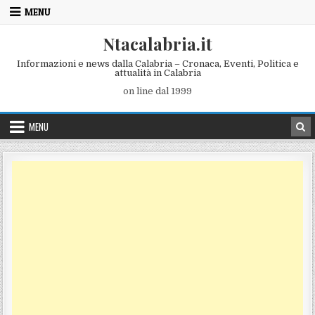
Skip to content
MENU
Ntacalabria.it
Informazioni e news dalla Calabria – Cronaca, Eventi, Politica e
attualità in Calabria
on line dal 1999
MENU