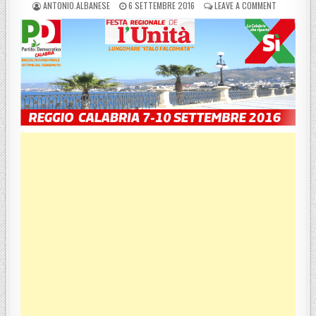
POSTED BY
POSTED ON
ON A REGGI
ANTONIO.ALBANESE
6 SETTEMBRE 2016
LEAVE A COMMENT