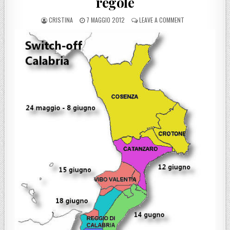
regole
POSTED BY
POSTED ON
ON PASSAGGIO DEF
CRISTINA
7 MAGGIO 2012
LEAVE A COMMENT