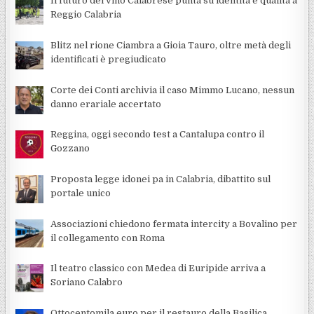
Il futuro del vino Calabrese punta su identità e qualità a
Reggio Calabria
Blitz nel rione Ciambra a Gioia Tauro, oltre metà degli
identificati è pregiudicato
Corte dei Conti archivia il caso Mimmo Lucano, nessun
danno erariale accertato
Reggina, oggi secondo test a Cantalupa contro il
Gozzano
Proposta legge idonei pa in Calabria, dibattito sul
portale unico
Associazioni chiedono fermata intercity a Bovalino per
il collegamento con Roma
Il teatro classico con Medea di Euripide arriva a
Soriano Calabro
Ottocentomila euro per il restauro della Basilica