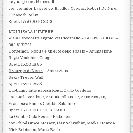
Joy
Regia David Russell
con Jennifer Lawrence, Bradley Cooper, Robert De Niro,
Elisabeth Rohm
Spett. 17:50 20:10 22:30
MULTISALA LUMIERE
Viale Laboccetta angolo Via Ciccarello – Tel. 0965 51036 –
393 8131781
Doraemon: Nobita e gli eroi dello spazio
– Animazione
Regia Yoshihiro Osugi
Spett. 16:00 18:35
Il viaggio di Norm
– Animazione
Regia Trevor Wall
Spett. 16:00 18:35
L’abbiamo fatta grossa
Regia Carlo Verdone
con Carlo Verdone, Antonio Albanese, Anna Kasyan,
Francesca Fiume, Clotilde Sabatino
Spett. 16:00 18:00 20:15 22:30
La Quinta Onda
Regia J Blakeson
con Chloë Grace Moretz, Liev Schreiber, Maika Monroe,
Nick Robinson, Maria Bello