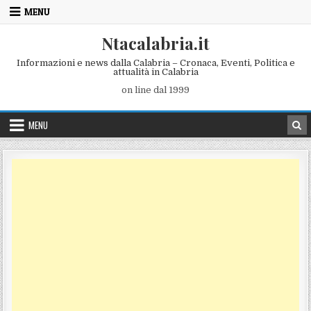
Skip to content
MENU
Ntacalabria.it
Informazioni e news dalla Calabria – Cronaca, Eventi, Politica e
attualità in Calabria
on line dal 1999
MENU