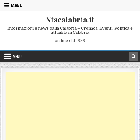
Skip to content
MENU
Ntacalabria.it
Informazioni e news dalla Calabria – Cronaca, Eventi, Politica e
attualità in Calabria
on line dal 1999
MENU