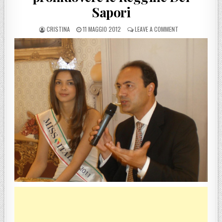
Sapori
POSTED BY
POSTED ON
ON MISS ITALIA A
CRISTINA
11 MAGGIO 2012
LEAVE A COMMENT