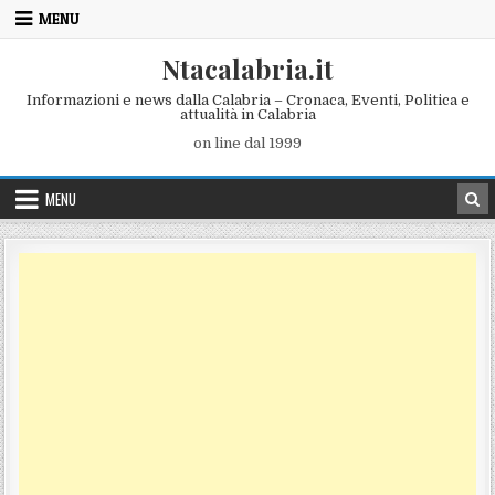
Skip to content
MENU
Ntacalabria.it
Informazioni e news dalla Calabria – Cronaca, Eventi, Politica e
attualità in Calabria
on line dal 1999
MENU