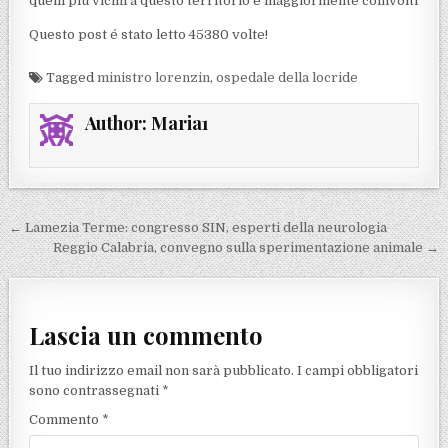
quelli più vicini a questo territorio e maggiormente coinvolti
Questo post é stato letto 45380 volte!
Tagged
ministro lorenzin
,
ospedale della locride
Author:
Maria1
Navigazione articoli
← Lamezia Terme: congresso SIN, esperti della neurologia
Reggio Calabria, convegno sulla sperimentazione animale →
Lascia un commento
Il tuo indirizzo email non sarà pubblicato.
I campi obbligatori
sono contrassegnati
*
Commento
*