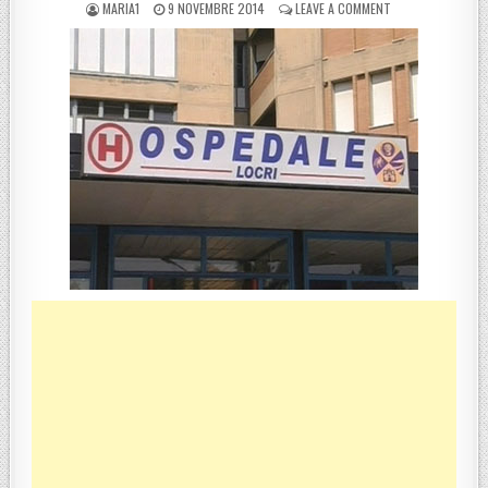
POSTED BY
POSTED ON
ON LOCRI, SINDAC
MARIA1
9 NOVEMBRE 2014
LEAVE A COMMENT