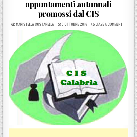
appuntamenti autunnali
promossi dal CIS
POSTED BY
POSTED ON
ON REGGI
MARISTELLA COSTARELLA
3 OTTOBRE 2016
LEAVE A COMMENT