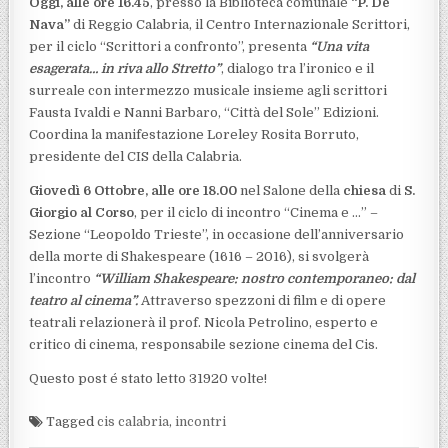
Oggi, alle ore 16.45
, presso la Biblioteca comunale
“P. De
Nava”
di Reggio Calabria, il Centro Internazionale Scrittori,
per il ciclo “Scrittori a confronto”, presenta
“Una vita
esagerata… in riva allo Stretto”
, dialogo tra l’ironico e il
surreale con intermezzo musicale insieme agli scrittori
Fausta Ivaldi e Nanni Barbaro, “Città del Sole” Edizioni.
Coordina la manifestazione Loreley Rosita Borruto,
presidente del CIS della Calabria.
Giovedì 6 Ottobre, alle ore 18.00
nel Salone della
chiesa
di
S.
Giorgio al Corso
, per il ciclo di incontro “Cinema e …” –
Sezione “Leopoldo Trieste”, in occasione dell’anniversario
della morte di Shakespeare (1616 – 2016), si svolgerà
l’incontro
“William Shakespeare: nostro contemporaneo: dal
teatro al cinema”.
Attraverso spezzoni di film e di opere
teatrali relazionerà il prof. Nicola Petrolino, esperto e
critico di cinema, responsabile sezione cinema del Cis.
Questo post é stato letto 31920 volte!
Tagged
cis calabria
,
incontri