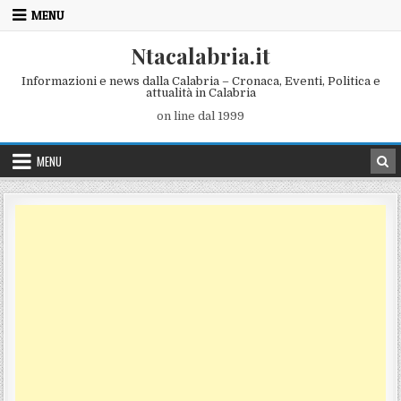
Skip to content
MENU
Ntacalabria.it
Informazioni e news dalla Calabria – Cronaca, Eventi, Politica e
attualità in Calabria
on line dal 1999
MENU