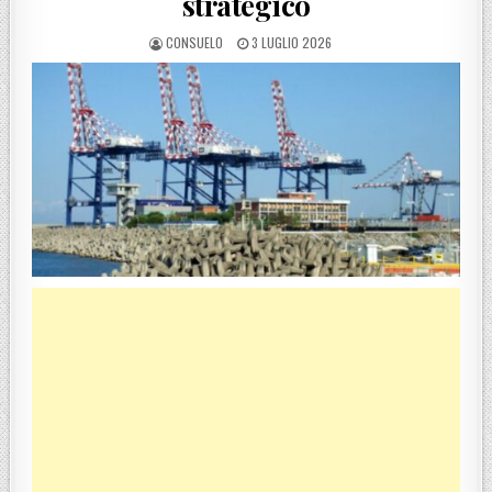
strategico
POSTED BY
POSTED ON
CONSUELO
3 LUGLIO 2026