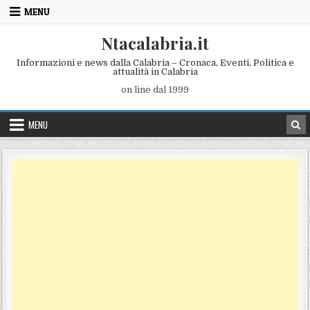
Skip to content
MENU
Ntacalabria.it
Informazioni e news dalla Calabria – Cronaca, Eventi, Politica e
attualità in Calabria
on line dal 1999
MENU