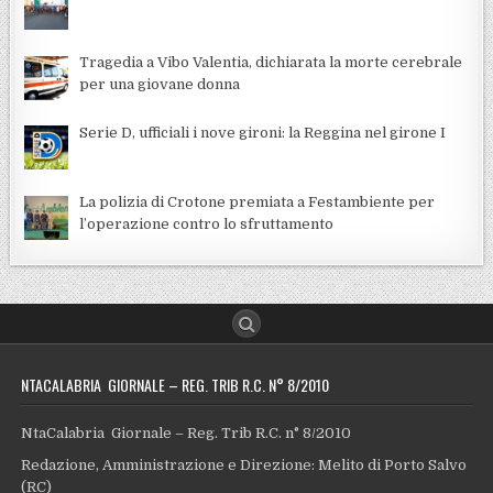
Tragedia a Vibo Valentia, dichiarata la morte cerebrale
per una giovane donna
Serie D, ufficiali i nove gironi: la Reggina nel girone I
La polizia di Crotone premiata a Festambiente per
l’operazione contro lo sfruttamento
NTACALABRIA GIORNALE – REG. TRIB R.C. N° 8/2010
NtaCalabria Giornale – Reg. Trib R.C. n° 8/2010
Redazione, Amministrazione e Direzione: Melito di Porto Salvo
(RC)