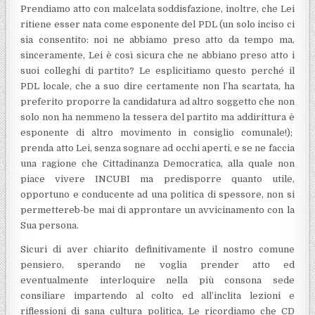
Prendiamo atto con malcelata soddisfazione, inoltre, che Lei
ritiene esser nata come esponente del PDL (un solo inciso ci
sia consentito: noi ne abbiamo preso atto da tempo ma,
sinceramente, Lei è così sicura che ne abbiano preso atto i
suoi colleghi di partito? Le esplicitiamo questo perché il
PDL locale, che a suo dire certamente non l’ha scartata, ha
preferito proporre la candidatura ad altro soggetto che non
solo non ha nemmeno la tessera del partito ma addirittura è
esponente di altro movimento in consiglio comunale!);
prenda atto Lei, senza sognare ad occhi aperti, e se ne faccia
una ragione che Cittadinanza Democratica, alla quale non
piace vivere INCUBI ma predisporre quanto utile,
opportuno e conducente ad una politica di spessore, non si
permettereb-be mai di approntare un avvicinamento con la
Sua persona.
Sicuri di aver chiarito definitivamente il nostro comune
pensiero, sperando ne voglia prender atto ed
eventualmente interloquire nella più consona sede
consiliare impartendo al colto ed all’inclita lezioni e
riflessioni di sana cultura politica, Le ricordiamo che CD