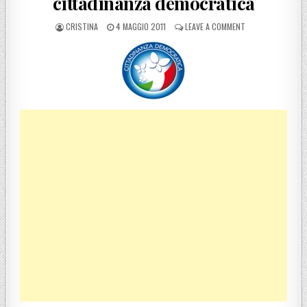
cittadinanza democratica
POSTED BY
POSTED ON
ON GIOIA TAURO 
CRISTINA
4 MAGGIO 2011
LEAVE A COMMENT