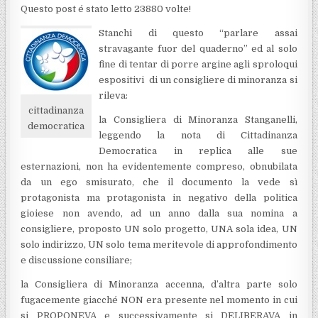
Questo post é stato letto 23880 volte!
Stanchi di questo “parlare assai
stravagante fuor del quaderno” ed al solo
fine di tentar di porre argine agli sproloqui
espositivi di un consigliere di minoranza si
rileva:
cittadinanza
la Consigliera di Minoranza Stanganelli,
democratica
leggendo la nota di Cittadinanza
Democratica in replica alle sue
esternazioni, non ha evidentemente compreso, obnubilata
da un ego smisurato, che il documento la vede sì
protagonista ma protagonista in negativo della politica
gioiese non avendo, ad un anno dalla sua nomina a
consigliere, proposto UN solo progetto, UNA sola idea, UN
solo indirizzo, UN solo tema meritevole di approfondimento
e discussione consiliare;
la Consigliera di Minoranza accenna, d’altra parte solo
fugacemente giacché NON era presente nel momento in cui
si PROPONEVA e successivamente si DELIBERAVA in