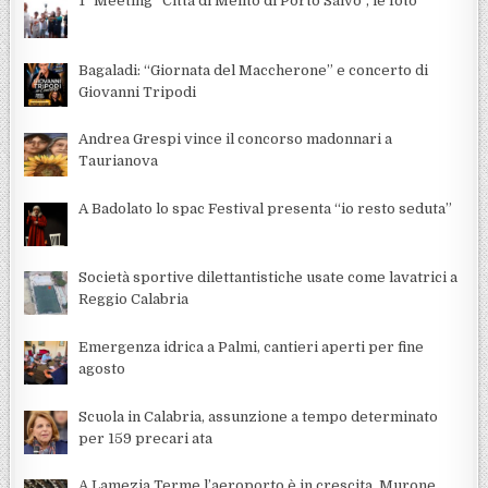
1° Meeting “Città di Melito di Porto Salvo”, le foto
Bagaladi: “Giornata del Maccherone” e concerto di
Giovanni Tripodi
Andrea Grespi vince il concorso madonnari a
Taurianova
A Badolato lo spac Festival presenta “io resto seduta”
Società sportive dilettantistiche usate come lavatrici a
Reggio Calabria
Emergenza idrica a Palmi, cantieri aperti per fine
agosto
Scuola in Calabria, assunzione a tempo determinato
per 159 precari ata
A Lamezia Terme l’aeroporto è in crescita, Murone,