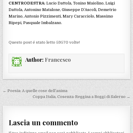
CENTRODESTRA:
Lucio Dattola, Tonino Maiolino, Luigi
Dattola, Antonino Matalone, Giuseppe D’Ascoli, Demetrio
Marino, Antonio Pizzimenti, Mary Caracciolo, Massimo
Ripepi, Pasquale Imbalzano.
Questo post é stato letto 59570 volte!
Author:
Francesco
Navigazione articoli
← Poesia: A quelle cose dell’anima
Coppa Italia, Cosenza-Reggina a Boggi di Salerno →
Lascia un commento