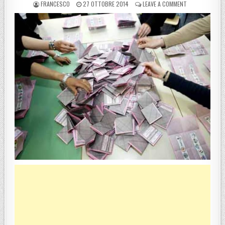
POSTED BY
POSTED ON
ON ELEZIONI R
FRANCESCO
27 OTTOBRE 2014
LEAVE A COMMENT