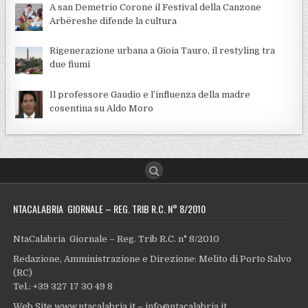
A san Demetrio Corone il Festival della Canzone
Arbëreshe difende la cultura
Rigenerazione urbana a Gioia Tauro, il restyling tra
due fiumi
Il professore Gaudio e l’influenza della madre
cosentina su Aldo Moro
NTACALABRIA GIORNALE – REG. TRIB R.C. N° 8/2010
NtaCalabria Giornale – Reg. Trib R.C. n° 8/2010
Redazione, Amministrazione e Direzione: Melito di Porto Salvo
(RC)
Tel.: +39 327 17 30 49 8
Web Site www.ntacalabria.it – info@ntacalabria.it