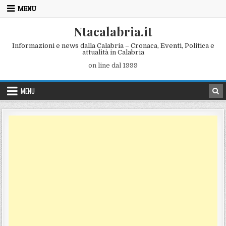
Skip to content
MENU
Ntacalabria.it
Informazioni e news dalla Calabria – Cronaca, Eventi, Politica e
attualità in Calabria
on line dal 1999
MENU