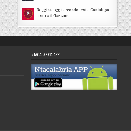
Reggina, oggi secondo test a Cantalupa
contro il Gozzano
NTACALABRIA APP