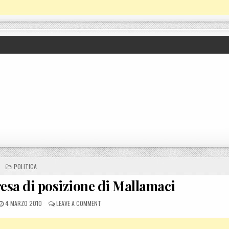
POSTED IN
POLITICA
resa di posizione di Mallamaci
POSTED ON
ON ELEZIONI REGIONALI, PRESA DI POSIZIONE DI MA
4 MARZO 2010
LEAVE A COMMENT