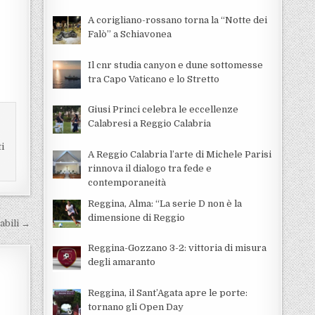
A corigliano-rossano torna la “Notte dei
Falò” a Schiavonea
Il cnr studia canyon e dune sottomesse
tra Capo Vaticano e lo Stretto
Giusi Princi celebra le eccellenze
Calabresi a Reggio Calabria
ti
A Reggio Calabria l’arte di Michele Parisi
rinnova il dialogo tra fede e
contemporaneità
Reggina, Alma: “La serie D non è la
dimensione di Reggio
sabili →
Reggina-Gozzano 3-2: vittoria di misura
degli amaranto
Reggina, il Sant’Agata apre le porte:
tornano gli Open Day