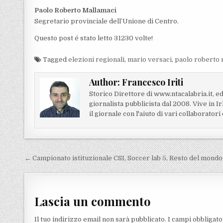
Paolo Roberto Mallamaci
Segretario provinciale dell’Unione di Centro.
Questo post é stato letto 31230 volte!
Tagged
elezioni regionali
,
mario versaci
,
paolo roberto 
Author:
Francesco Iriti
Storico Direttore di www.ntacalabria.it, ed
giornalista pubblicista dal 2008. Vive in 
il giornale con l'aiuto di vari collaborator
Navigazione articoli
← Campionato istituzionale CSI, Soccer lab 5, Resto del mondo
Lascia un commento
Il tuo indirizzo email non sarà pubblicato.
I campi obbligat