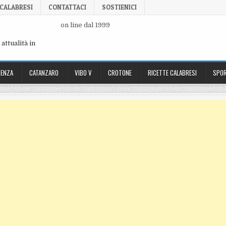
 CALABRESI
CONTATTACI
SOSTIENICI
on line dal 1999
attualità in
ENZA
CATANZARO
VIBO V
CROTONE
RICETTE CALABRESI
SPOR