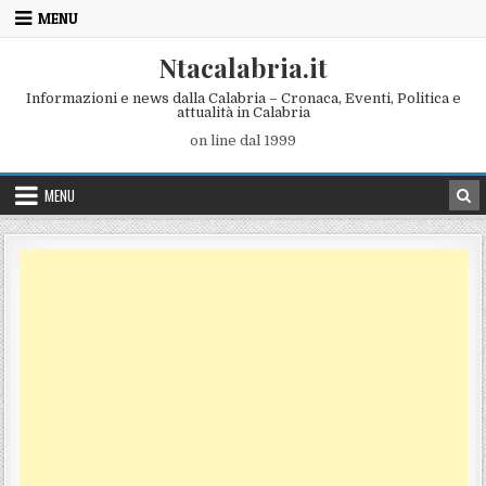
Skip to content
MENU
Ntacalabria.it
Informazioni e news dalla Calabria – Cronaca, Eventi, Politica e
attualità in Calabria
on line dal 1999
MENU