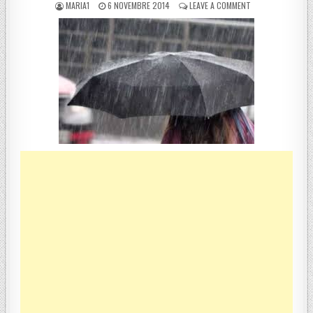
POSTED BY
POSTED ON
ON COSENZA, ALL
MARIA1
6 NOVEMBRE 2014
LEAVE A COMMENT