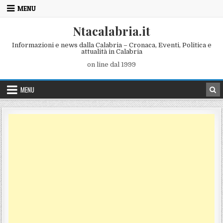
Skip to content
MENU
Ntacalabria.it
Informazioni e news dalla Calabria – Cronaca, Eventi, Politica e
attualità in Calabria
on line dal 1999
MENU