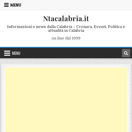
Skip to content
MENU
Ntacalabria.it
Informazioni e news dalla Calabria – Cronaca, Eventi, Politica e
attualità in Calabria
on line dal 1999
MENU