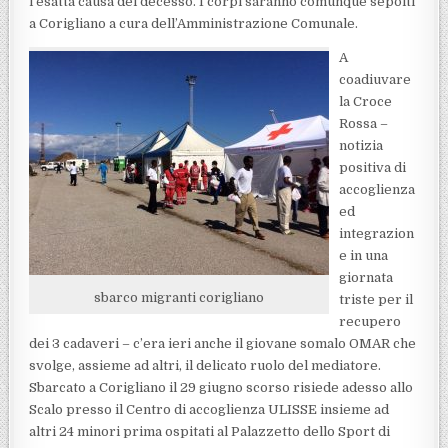
l’esatta causa del decesso. I corpi saranno comunque sepolti
a Corigliano a cura dell’Amministrazione Comunale.
A
coadiuvare
la Croce
Rossa –
notizia
positiva di
accoglienza
ed
integrazion
e in una
giornata
sbarco migranti corigliano
triste per il
recupero
dei 3 cadaveri – c’era ieri anche il giovane somalo OMAR che
svolge, assieme ad altri, il delicato ruolo del mediatore.
Sbarcato a Corigliano il 29 giugno scorso risiede adesso allo
Scalo presso il Centro di accoglienza ULISSE insieme ad
altri 24 minori prima ospitati al Palazzetto dello Sport di