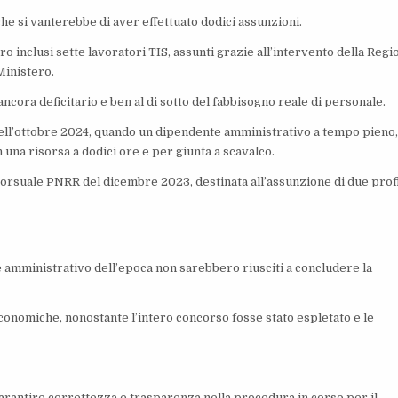
che si vanterebbe di aver effettuato dodici assunzioni.
 inclusi sette lavoratori TIS, assunti grazie all’intervento della Regi
Ministero.
ncora deficitario e ben al di sotto del fabbisogno reale di personale.
 nell’ottobre 2024, quando un dipendente amministrativo a tempo pieno
 una risorsa a dodici ore e per giunta a scavalco.
corsuale PNRR del dicembre 2023, destinata all’assunzione di due profi
e amministrativo dell’epoca non sarebbero riusciti a concludere la
onomiche, nonostante l’intero concorso fosse stato espletato e le
 garantire correttezza e trasparenza nella procedura in corso per il