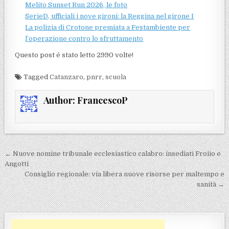
Melito Sunset Run 2026, le foto
SerieD, ufficiali i nove gironi: la Reggina nel girone I
La polizia di Crotone premiata a Festambiente per
l’operazione contro lo sfruttamento
Questo post é stato letto 2990 volte!
Tagged
Catanzaro
,
pnrr
,
scuola
Author:
FrancescoP
Navigazione articoli
← Nuove nomine tribunale ecclesiastico calabro: insediati Froiio e
Angotti
Consiglio regionale: via libera nuove risorse per maltempo e
sanità →