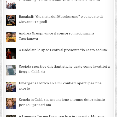
1° Meeting “Città di Melito di Porto Salvo”, le foto
Bagaladi: “Giornata del Maccherone” e concerto di
Giovanni Tripodi
Andrea Grespi vince il concorso madonnari a
Taurianova
A Badolato lo spac Festival presenta “io resto seduta”
Società sportive dilettantistiche usate come lavatrici a
Reggio Calabria
Emergenza idrica a Palmi, cantieri aperti per fine
agosto
Scuola in Calabria, assunzione a tempo determinato
per 159 precari ata
A Lamezia Terme l’aeroporto è in crescita, Murone,