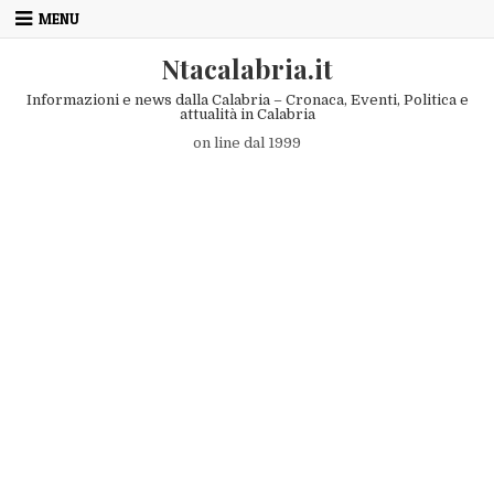
Skip to content
MENU
Ntacalabria.it
Informazioni e news dalla Calabria – Cronaca, Eventi, Politica e
attualità in Calabria
on line dal 1999