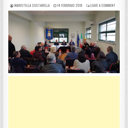
POSTED BY
POSTED ON
ON PREFE
MARISTELLA COSTARELLA
14 FEBBRAIO 2018
LEAVE A COMMENT