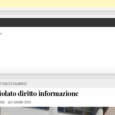
co
OSTED IN
TTUALITÀ CALABRESE
iolato diritto informazione
TED BY
POSTED ON
UDIA
5 GIUGNO 2026