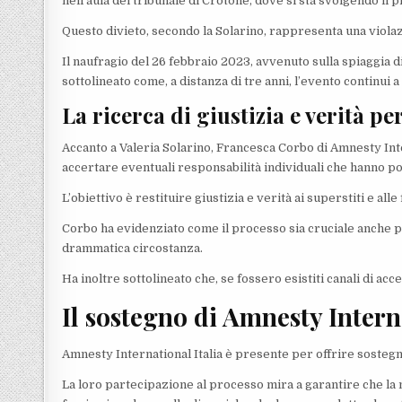
nell’aula del tribunale di Crotone, dove si sta svolgendo i
Questo divieto, secondo la Solarino, rappresenta una viola
Il naufragio del 26 febbraio 2023, avvenuto sulla spiaggia di
sottolineato come, a distanza di tre anni, l’evento continui
La ricerca di giustizia e verità per
Accanto a Valeria Solarino, Francesca Corbo di Amnesty Inte
accertare eventuali responsabilità individuali che hanno por
L’obiettivo è restituire giustizia e verità ai superstiti e alle
Corbo ha evidenziato come il processo sia cruciale anche p
drammatica circostanza.
Ha inoltre sottolineato che, se fossero esistiti canali di ac
Il sostegno di Amnesty Intern
Amnesty International Italia è presente per offrire sostegno
La loro partecipazione al processo mira a garantire che l