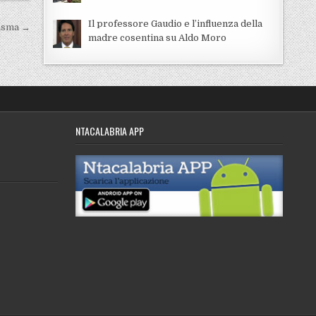
Il professore Gaudio e l’influenza della
tasma →
madre cosentina su Aldo Moro
NTACALABRIA APP