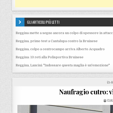
GLI ARTICOLI PIÙ LETTI
Reggina mette a segno ancora un colpo di spessore in attac
Reggina, primo test a Cantalupa contro la Bruinese
Reggina, colpo a centrocampo arriva Alberto Acquadro
Reggina: 13 reti alla Polisportiva Bruinese
Reggina, Lancini: "Indossare questa maglia è un'emozione"
P
A
Naufragio cutro: v
POS
CLA