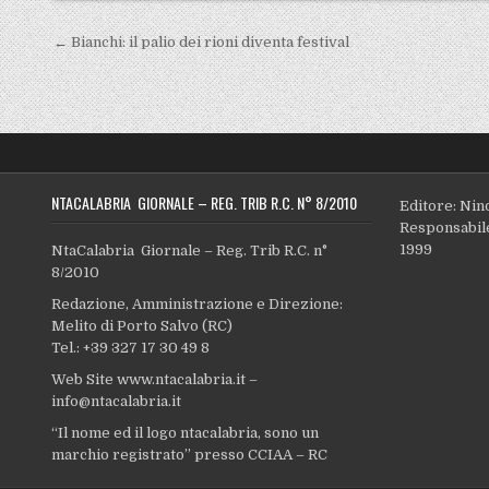
Navigazione articoli
← Bianchi: il palio dei rioni diventa festival
NTACALABRIA GIORNALE – REG. TRIB R.C. N° 8/2010
Editore: Nin
Responsabile
1999
NtaCalabria Giornale – Reg. Trib R.C. n°
8/2010
Redazione, Amministrazione e Direzione:
Melito di Porto Salvo (RC)
Tel.: +39 327 17 30 49 8
Web Site www.ntacalabria.it –
info@ntacalabria.it
“Il nome ed il logo ntacalabria, sono un
marchio registrato” presso CCIAA – RC