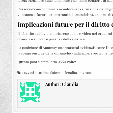
faccia piena luce sulle dinamiche che hanno condotto al nau
L’associazione continua a monitorare la situazione dei migra
vicinanza ai lavoratori migranti ad Amendolara, un tema di g
Implicazioni future per il diritto
Il dibattito sul divieto di riprese audio e video nei processi
cronaca e sulla trasparenza della giustizia.
La posizione di Amnesty International evidenzia come l’acc
la comprensione delle dinamiche giudiziarie, specialmente in
Questo post é stato letto 2550 volte!
Tagged
attualitacalabrese
,
legalità
,
migranti
Author:
Claudia