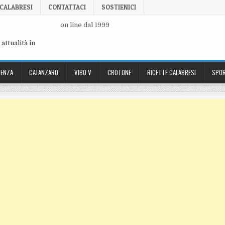
 CALABRESI
CONTATTACI
SOSTIENICI
on line dal 1999
attualità in
ENZA
CATANZARO
VIBO V
CROTONE
RICETTE CALABRESI
SPOR