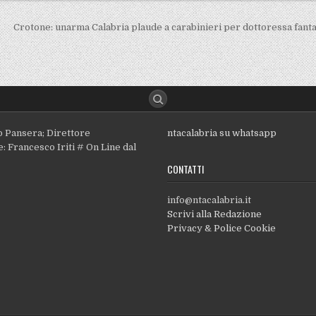
Crotone: unarma Calabria plaude a carabinieri per dottoressa fan
o Pansera; Direttore
ntacalabria su whatsapp
: Francesco Iriti # On Line dal
CONTATTI
info@ntacalabria.it
Scrivi alla Redazione
Privacy & Police Cookie