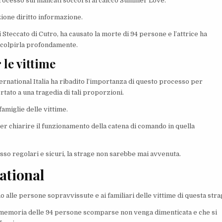
l processo sui mancati soccorsi al caicco Summer Love.
zione diritto informazione.
 Steccato di Cutro, ha causato la morte di 94 persone e l’attrice ha
 a colpirla profondamente.
 le vittime
rnational Italia ha ribadito l’importanza di questo processo per
tato a una tragedia di tali proporzioni.
 famiglie delle vittime.
er chiarire il funzionamento della catena di comando in quella
cesso regolari e sicuri, la strage non sarebbe mai avvenuta.
ational
 alle persone sopravvissute e ai familiari delle vittime di questa stra
a memoria delle 94 persone scomparse non venga dimenticata e che si