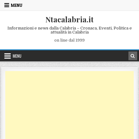
Skip to content
MENU
Ntacalabria.it
Informazioni e news dalla Calabria – Cronaca, Eventi, Politica e
attualità in Calabria
on line dal 1999
MENU