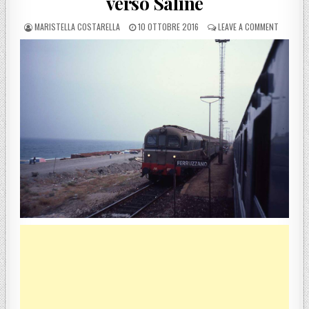
verso Saline
POSTED BY
POSTED ON
ON MONTE
MARISTELLA COSTARELLA
10 OTTOBRE 2016
LEAVE A COMMENT