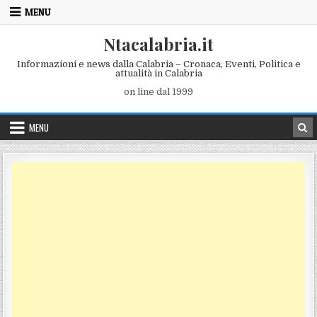
Skip to content
MENU
Ntacalabria.it
Informazioni e news dalla Calabria – Cronaca, Eventi, Politica e
attualità in Calabria
on line dal 1999
MENU