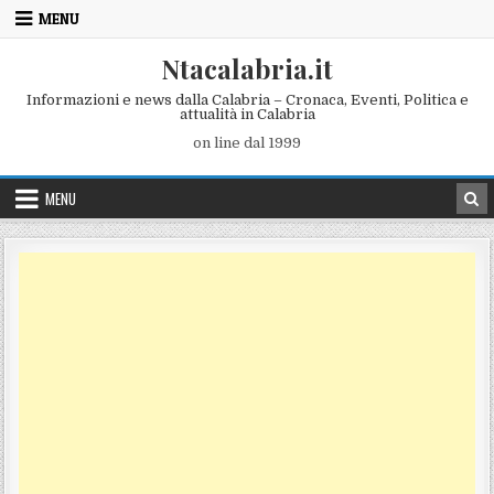
Skip to content
MENU
Ntacalabria.it
Informazioni e news dalla Calabria – Cronaca, Eventi, Politica e
attualità in Calabria
on line dal 1999
MENU