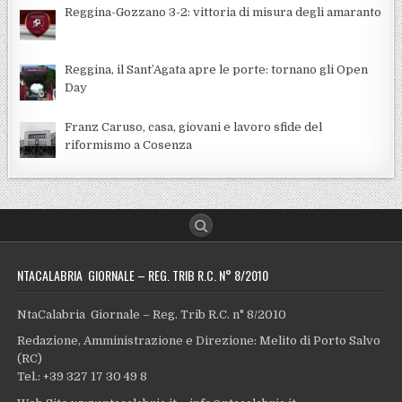
Reggina-Gozzano 3-2: vittoria di misura degli amaranto
Reggina, il Sant’Agata apre le porte: tornano gli Open
Day
Franz Caruso, casa, giovani e lavoro sfide del
riformismo a Cosenza
NTACALABRIA GIORNALE – REG. TRIB R.C. N° 8/2010
NtaCalabria Giornale – Reg. Trib R.C. n° 8/2010
Redazione, Amministrazione e Direzione: Melito di Porto Salvo
(RC)
Tel.: +39 327 17 30 49 8