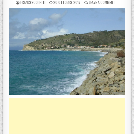
POSTED BY
POSTED ON
ON DIFESA C
FRANCESCO IRITI
20 OTTOBRE 2017
LEAVE A COMMENT