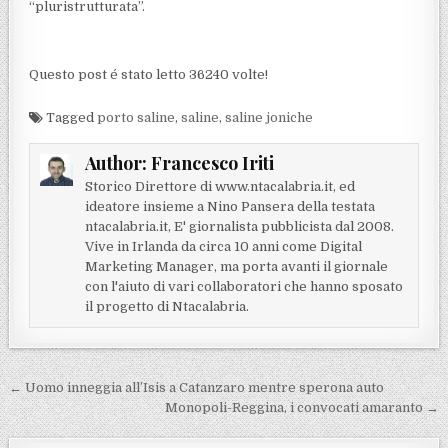
“pluristrutturata”.
Questo post é stato letto 36240 volte!
Tagged
porto saline
,
saline
,
saline joniche
Author:
Francesco Iriti
Storico Direttore di www.ntacalabria.it, ed
ideatore insieme a Nino Pansera della testata
ntacalabria.it, E' giornalista pubblicista dal 2008.
Vive in Irlanda da circa 10 anni come Digital
Marketing Manager, ma porta avanti il giornale
con l'aiuto di vari collaboratori che hanno sposato
il progetto di Ntacalabria.
Navigazione articoli
← Uomo inneggia all’Isis a Catanzaro mentre sperona auto
Monopoli-Reggina, i convocati amaranto →