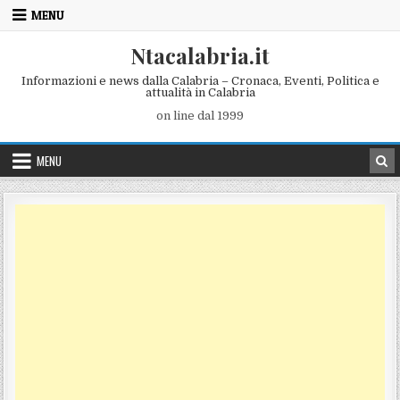
Skip to content
MENU
Ntacalabria.it
Informazioni e news dalla Calabria – Cronaca, Eventi, Politica e
attualità in Calabria
on line dal 1999
MENU