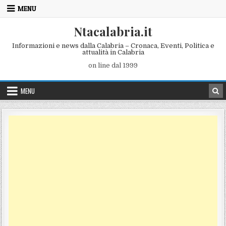
Skip to content
MENU
Ntacalabria.it
Informazioni e news dalla Calabria – Cronaca, Eventi, Politica e
attualità in Calabria
on line dal 1999
MENU