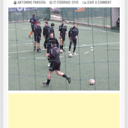
POSTED BY
POSTED ON
ON SOCCERL
ANTONINO PANSERA
21 FEBBRAIO 2010
LEAVE A COMMENT