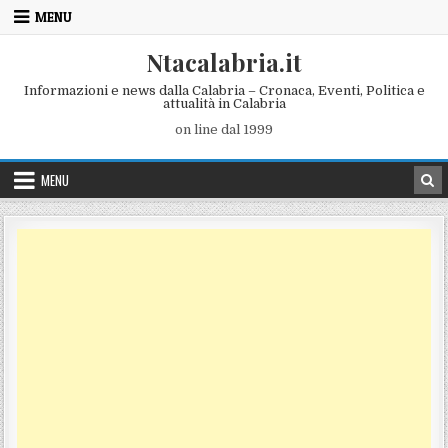
Skip to content
MENU
Ntacalabria.it
Informazioni e news dalla Calabria – Cronaca, Eventi, Politica e
attualità in Calabria
on line dal 1999
MENU