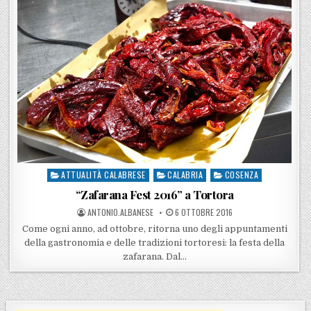
ATTUALITÀ CALABRESE
CALABRIA
COSENZA
Posted in
“Zafarana Fest 2016” a Tortora
POSTED BY
POSTED ON
ANTONIO.ALBANESE
6 OTTOBRE 2016
Come ogni anno, ad ottobre, ritorna uno degli appuntamenti
della gastronomia e delle tradizioni tortoresi: la festa della
zafarana. Dal…