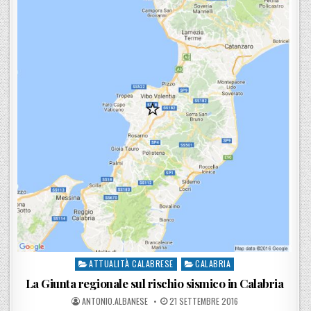
ATTUALITÀ CALABRESE
CALABRIA
Posted in
La Giunta regionale sul rischio sismico in Calabria
POSTED BY
POSTED ON
ANTONIO.ALBANESE
21 SETTEMBRE 2016