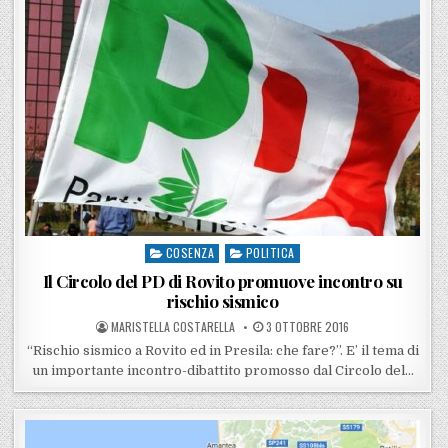
COSENZA
POLITICA
Posted in
Il Circolo del PD di Rovito promuove incontro su
rischio sismico
POSTED BY
POSTED ON
MARISTELLA COSTARELLA
3 OTTOBRE 2016
“Rischio sismico a Rovito ed in Presila: che fare?”. E’ il tema di
un importante incontro-dibattito promosso dal Circolo del…