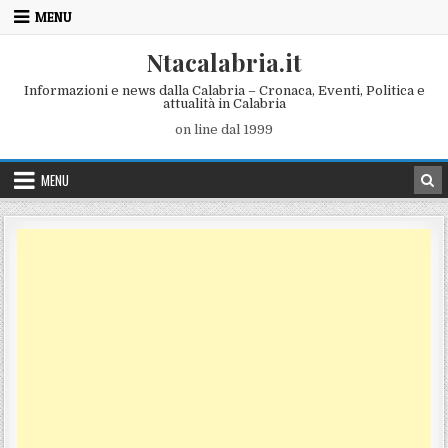
Skip to content
MENU
Ntacalabria.it
Informazioni e news dalla Calabria – Cronaca, Eventi, Politica e
attualità in Calabria
on line dal 1999
MENU