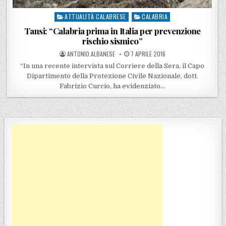
ATTUALITÀ CALABRESE
CALABRIA
Posted in
Tansi: “Calabria prima in Italia per prevenzione
rischio sismico”
POSTED BY
POSTED ON
ANTONIO.ALBANESE
7 APRILE 2016
“In una recente intervista sul Corriere della Sera, il Capo
Dipartimento della Protezione Civile Nazionale, dott.
Fabrizio Curcio, ha evidenziato…