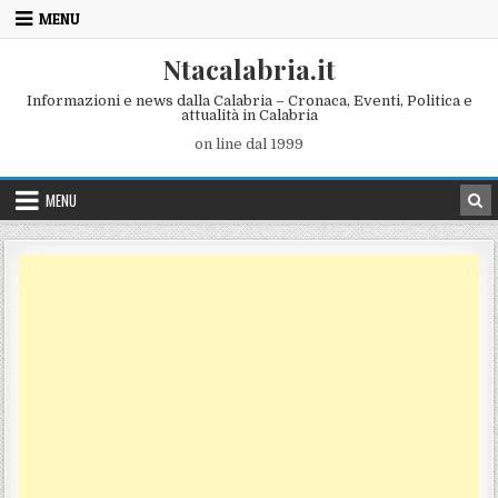
Skip to content
MENU
Ntacalabria.it
Informazioni e news dalla Calabria – Cronaca, Eventi, Politica e
attualità in Calabria
on line dal 1999
MENU