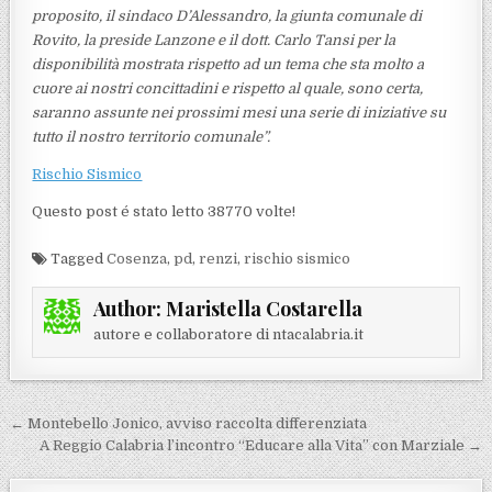
proposito, il sindaco D’Alessandro, la giunta comunale di
Rovito, la preside Lanzone e il dott. Carlo Tansi per la
disponibilità mostrata rispetto ad un tema che sta molto a
cuore ai nostri concittadini e rispetto al quale, sono certa,
saranno assunte nei prossimi mesi una serie di iniziative su
tutto il nostro territorio comunale”.
Rischio Sismico
Questo post é stato letto 38770 volte!
Tagged
Cosenza
,
pd
,
renzi
,
rischio sismico
Author:
Maristella Costarella
autore e collaboratore di ntacalabria.it
Navigazione articoli
← Montebello Jonico, avviso raccolta differenziata
A Reggio Calabria l’incontro “Educare alla Vita” con Marziale →