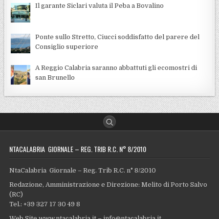
Il garante Siclari valuta il Peba a Bovalino
Ponte sullo Stretto, Ciucci soddisfatto del parere del
Consiglio superiore
A Reggio Calabria saranno abbattuti gli ecomostri di
san Brunello
NTACALABRIA GIORNALE – REG. TRIB R.C. N° 8/2010
NtaCalabria Giornale – Reg. Trib R.C. n° 8/2010
Redazione, Amministrazione e Direzione: Melito di Porto Salvo
(RC)
Tel.: +39 327 17 30 49 8
Web Site www.ntacalabria.it – info@ntacalabria.it