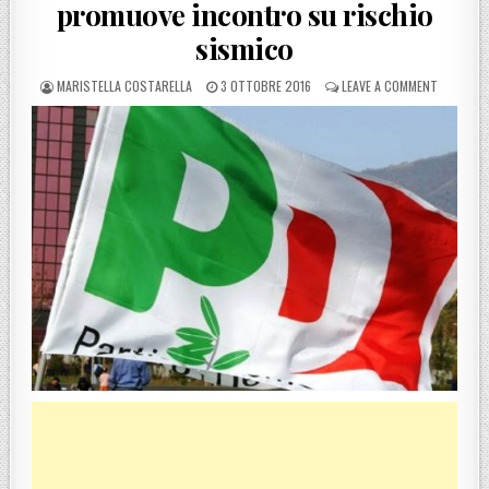
promuove incontro su rischio
sismico
POSTED BY
POSTED ON
ON IL CI
MARISTELLA COSTARELLA
3 OTTOBRE 2016
LEAVE A COMMENT