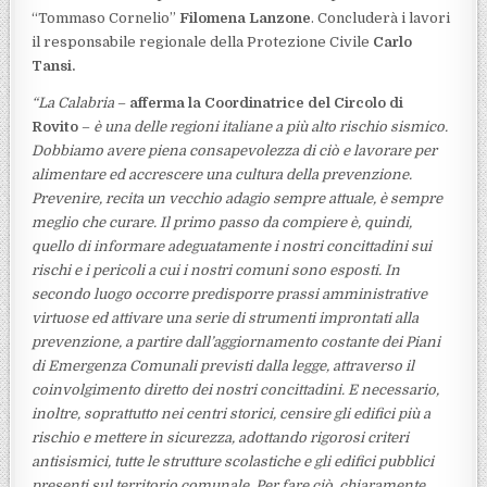
“Tommaso Cornelio”
Filomena Lanzone
. Concluderà i lavori
il responsabile regionale della Protezione Civile
Carlo
Tansi.
“La Calabria
–
afferma la Coordinatrice del Circolo di
Rovito
–
è una delle regioni italiane a più alto rischio sismico.
Dobbiamo avere piena consapevolezza di ciò e lavorare per
alimentare ed accrescere una cultura della prevenzione.
Prevenire, recita un vecchio adagio sempre attuale, è sempre
meglio che curare. Il primo passo da compiere è, quindi,
quello di informare adeguatamente i nostri concittadini sui
rischi e i pericoli a cui i nostri comuni sono esposti. In
secondo luogo occorre predisporre prassi amministrative
virtuose ed attivare una serie di strumenti improntati alla
prevenzione, a partire dall’aggiornamento costante dei Piani
di Emergenza Comunali previsti dalla legge, attraverso il
coinvolgimento diretto dei nostri concittadini. E necessario,
inoltre, soprattutto nei centri storici, censire gli edifici più a
rischio e mettere in sicurezza, adottando rigorosi criteri
antisismici, tutte le strutture scolastiche e gli edifici pubblici
presenti sul territorio comunale. Per fare ciò, chiaramente,