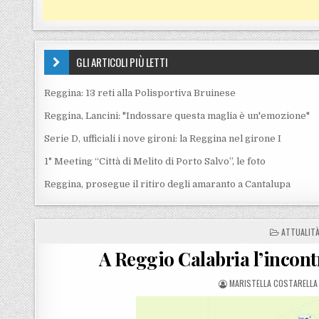
GLI ARTICOLI PIÙ LETTI
Reggina: 13 reti alla Polisportiva Bruinese
Reggina, Lancini: "Indossare questa maglia è un'emozione"
Serie D, ufficiali i nove gironi: la Reggina nel girone I
1° Meeting “Città di Melito di Porto Salvo”, le foto
Reggina, prosegue il ritiro degli amaranto a Cantalupa
POSTED IN
ATTUALIT
A Reggio Calabria l’incont
POSTED BY
MARISTELLA COSTARELLA