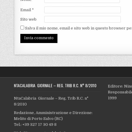
Email
*
Sito web
Salva il mio nome, email e sito web in questo browser p
NTACALABRIA GIORNALE – REG. TRIB R.C. N° 8/2010
Editore: Nin
Responsabile
1999
NtaCalabria Giornale – Reg. Trib R.C. n°
8/2010
Redazione, Amministrazione e Direzione:
Melito di Porto Salvo (RC)
Tel.: +39 327 17 30 49 8