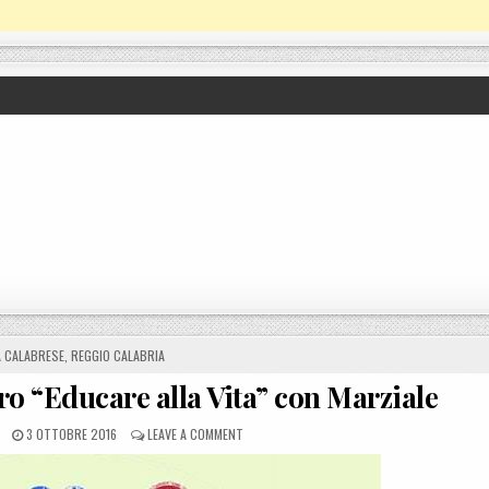
À CALABRESE
,
REGGIO CALABRIA
ro “Educare alla Vita” con Marziale
POSTED ON
ON A REGGIO CALABRIA L’INCONTRO “EDUCARE
3 OTTOBRE 2016
LEAVE A COMMENT