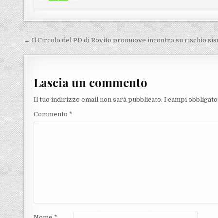
Navigazione articoli
← Il Circolo del PD di Rovito promuove incontro su rischio si
Lascia un commento
Il tuo indirizzo email non sarà pubblicato.
I campi obbligat
Commento
*
Nome
*