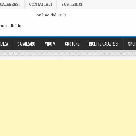
 CALABRESI
CONTATTACI
SOSTIENICI
on line dal 1999
attualità in
ENZA
CATANZARO
VIBO V
CROTONE
RICETTE CALABRESI
SPOR