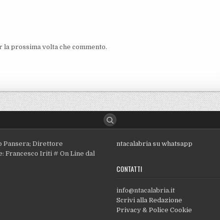
er la prossima volta che commento.
o Pansera; Direttore
ntacalabria su whatsapp
: Francesco Iriti # On Line dal
CONTATTI
info@ntacalabria.it
Scrivi alla Redazione
Privacy & Police Cookie