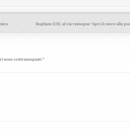
smico
Rogliano (CS), al via rassegna “Apri il cuore alla p
ori sono contrassegnati
*