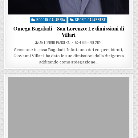
REGGIO CALABRIA
SPORT CALABRESE
Posted in
Omega Bagaladi – San Lorenzo: Le dimissioni di
Villari
POSTED BY
POSTED ON
ANTONINO PANSERA
4 GIUGNO 2010
Scossone in casa Bagaladi. Infatti uno dei co-presidenti,
Giovanni Villari, ha dato le sue dimissioni dalla dirigenza
additando come spiegazione…