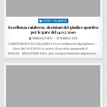
SPORT CALABRESE
Posted in
Eccellenza calabrese, decisioni del giudice sportivo
per le gare del 14/03/2010
POSTED BY
POSTED ON
FRANCESCO IRITI
18 MARZO 2010
CAMPIONATO ECCELLENZA Provvedimenti disciplinari –
Gare del 14/3/2010 A carico di società ammende €
600,00 MELITESE S.R.L. per comportamento ingiurioso…