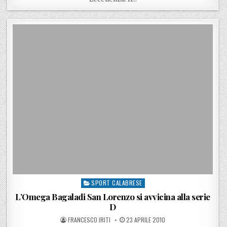
SPORT CALABRESE
Posted in
L’Omega Bagaladi San Lorenzo si avvicina alla serie
D
POSTED BY
POSTED ON
FRANCESCO IRITI
23 APRILE 2010