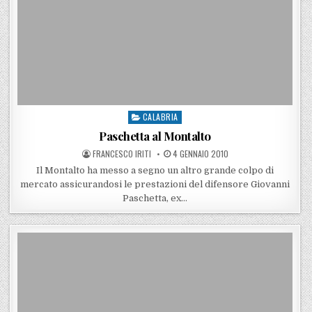
CALABRIA
Posted in
Paschetta al Montalto
POSTED BY
POSTED ON
FRANCESCO IRITI
4 GENNAIO 2010
Il Montalto ha messo a segno un altro grande colpo di
mercato assicurandosi le prestazioni del difensore Giovanni
Paschetta, ex…