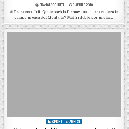
POSTED BY
POSTED ON
FRANCESCO IRITI
9 APRILE 2010
di Francesco Iriti Quale sarà la formazione che scenderà in
campo in casa del Montalto? Molti i dubbi per mister…
SPORT CALABRESE
Posted in