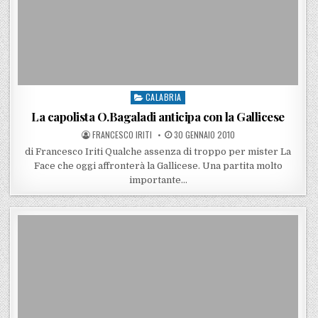
CALABRIA
Posted in
La capolista O.Bagaladi anticipa con la Gallicese
POSTED BY
POSTED ON
FRANCESCO IRITI
30 GENNAIO 2010
di Francesco Iriti Qualche assenza di troppo per mister La
Face che oggi affronterà la Gallicese. Una partita molto
importante…