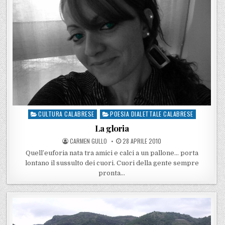
CULTURA CALABRESE
POESIA DIALETTALE CALABRESE
Posted in
La gloria
POSTED BY
POSTED ON
CARMEN GULLO
28 APRILE 2010
Quell’euforia nata tra amici e calci a un pallone… porta
lontano il sussulto dei cuori. Cuori della gente sempre
pronta…