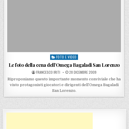
FOTO E VIDEO
Posted in
Le foto della cena dell’Omega Bagaladi San Lorenzo
POSTED BY
POSTED ON
FRANCESCO IRITI
28 DICEMBRE 2009
Riproponiamo questo importante momento conviviale che ha
visto protagonisti giocatori e dirigenti dell’Omega Bagaladi
San Lorenzo.