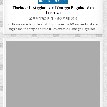
SPORT CALABRESE
Posted in
Fiorino e la stagione dell’Omega Bagaladi San
Lorenzo
POSTED BY
POSTED ON
FRANCESCO IRITI
2 APRILE 2010
di Francesco Iriti Un goal dopo neanche 60 secondi dal suo
ingresso in campo contro il Soverato e l’Omega Bagaladi…