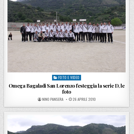
FOTO E VIDEO
Posted in
Omega Bagaladi San Lorenzo festeggia la serie D, le
foto
POSTED BY
POSTED ON
NINO PANSERA
26 APRILE 2010