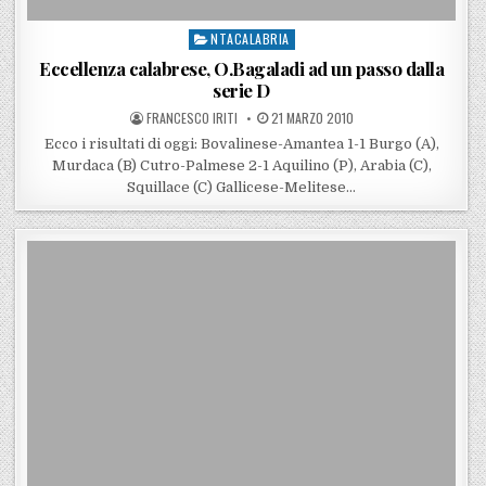
NTACALABRIA
Posted in
Eccellenza calabrese, O.Bagaladi ad un passo dalla
serie D
POSTED BY
POSTED ON
FRANCESCO IRITI
21 MARZO 2010
Ecco i risultati di oggi: Bovalinese-Amantea 1-1 Burgo (A),
Murdaca (B) Cutro-Palmese 2-1 Aquilino (P), Arabia (C),
Squillace (C) Gallicese-Melitese…