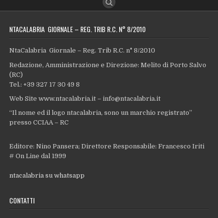
NTACALABRIA GIORNALE – REG. TRIB R.C. N° 8/2010
NtaCalabria Giornale – Reg. Trib R.C. n° 8/2010
Redazione, Amministrazione e Direzione: Melito di Porto Salvo
(RC)
Tel.: +39 327 17 30 49 8
Web Site www.ntacalabria.it – info@ntacalabria.it
“Il nome ed il logo ntacalabria, sono un marchio registrato”
presso CCIAA – RC
Editore: Nino Pansera; Direttore Responsabile: Francesco Iriti
# On Line dal 1999
ntacalabria su whatsapp
CONTATTI