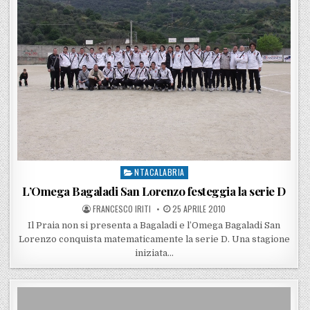
NTACALABRIA
Posted in
L’Omega Bagaladi San Lorenzo festeggia la serie D
POSTED BY
POSTED ON
FRANCESCO IRITI
25 APRILE 2010
Il Praia non si presenta a Bagaladi e l’Omega Bagaladi San
Lorenzo conquista matematicamente la serie D. Una stagione
iniziata…