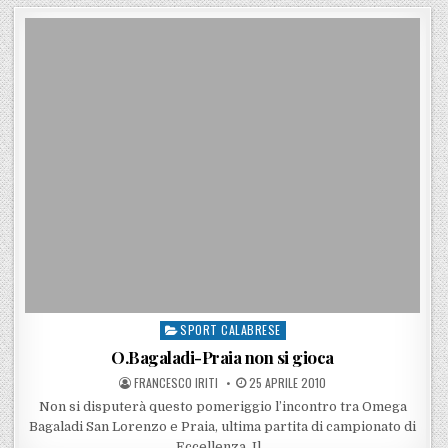
SPORT CALABRESE
Posted in
O.Bagaladi-Praia non si gioca
POSTED BY
POSTED ON
FRANCESCO IRITI
25 APRILE 2010
Non si disputerà questo pomeriggio l’incontro tra Omega
Bagaladi San Lorenzo e Praia, ultima partita di campionato di
Eccellenza. Il…