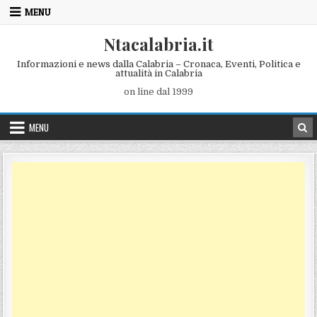
Skip to content
MENU
Ntacalabria.it
Informazioni e news dalla Calabria – Cronaca, Eventi, Politica e
attualità in Calabria
on line dal 1999
MENU