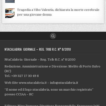
Tragedia a Vibo Valentia, dichiarata la morte cerebrale
per una giovane donna
NTACALABRIA GIORNALE – REG. TRIB R.C. N° 8/2010
NtaCalabria Giornale – Reg. Trib R.C. n° 8/2010
Redazione, Amministrazione e Direzione: Melito di Porto Salvo
(RC)
Tel.: +39 327 17 30 49 8
Web Site www.ntacalabria.it – info@ntacalabria.it
“Il nome ed il logo ntacalabria, sono un marchio registrato”
presso CCIAA – RC
Editore: Nino Pansera; Direttore Responsabile: Francesco Iriti