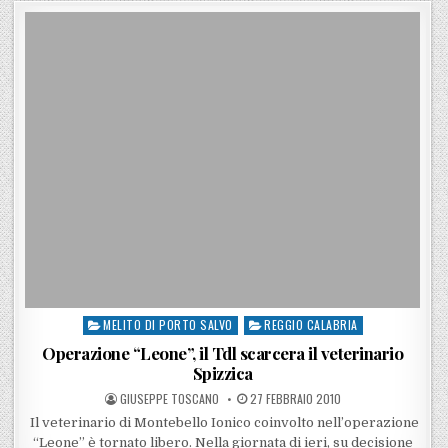
MELITO DI PORTO SALVO
REGGIO CALABRIA
Posted in
Operazione “Leone”, il Tdl scarcera il veterinario
Spizzica
POSTED BY
POSTED ON
GIUSEPPE TOSCANO
27 FEBBRAIO 2010
Il veterinario di Montebello Ionico coinvolto nell’operazione
“Leone” è tornato libero. Nella giornata di ieri, su decisione