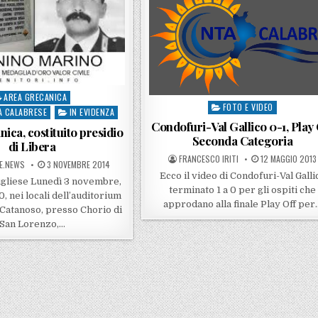
AREA GRECANICA
sted in
FOTO E VIDEO
Posted in
À CALABRESE
IN EVIDENZA
Condofuri-Val Gallico 0-1, Play 
ica, costituito presidio
Seconda Categoria
di Libera
POSTED BY
POSTED ON
FRANCESCO IRITI
12 MAGGIO 2013
Y
POSTED ON
E.NEWS
3 NOVEMBRE 2014
Ecco il video di Condofuri-Val Galli
ugliese Lunedì 3 novembre,
terminato 1 a 0 per gli ospiti che
0, nei locali dell’auditorium
approdano alla finale Play Off per
Catanoso, presso Chorio di
San Lorenzo,…