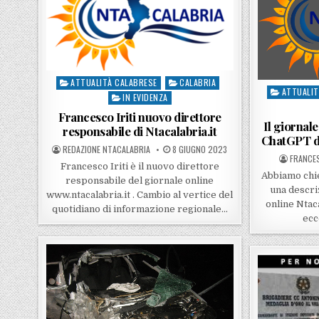
ATTUALITÀ CALABRESE
CALABRIA
Posted in
ATTUALIT
Posted in
IN EVIDENZA
Francesco Iriti nuovo direttore
Il giornal
responsabile di Ntacalabria.it
ChatGPT di 
POSTED BY
POSTED ON
REDAZIONE NTACALABRIA
8 GIUGNO 2023
POSTED
FRANCES
Francesco Iriti è il nuovo direttore
Abbiamo chi
responsabile del giornale online
una descri
www.ntacalabria.it . Cambio al vertice del
online Ntaca
quotidiano di informazione regionale…
ecc