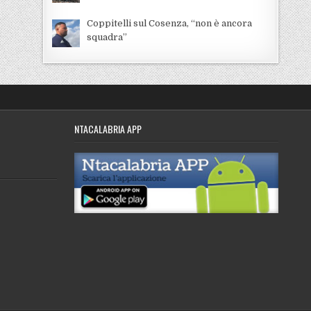
Coppitelli sul Cosenza, “non è ancora
squadra”
NTACALABRIA APP