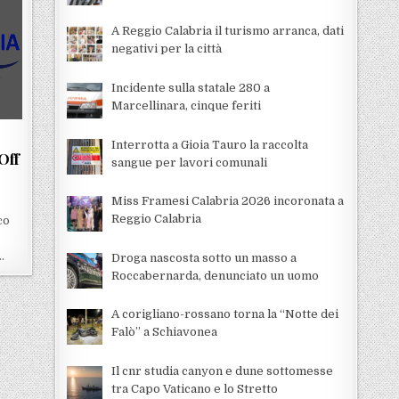
A Reggio Calabria il turismo arranca, dati
negativi per la città
Incidente sulla statale 280 a
Marcellinara, cinque feriti
Interrotta a Gioia Tauro la raccolta
Off
sangue per lavori comunali
Miss Framesi Calabria 2026 incoronata a
Reggio Calabria
co
…
Droga nascosta sotto un masso a
Roccabernarda, denunciato un uomo
A corigliano-rossano torna la “Notte dei
Falò” a Schiavonea
Il cnr studia canyon e dune sottomesse
tra Capo Vaticano e lo Stretto