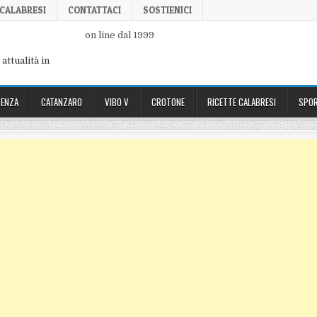
 CALABRESI
CONTATTACI
SOSTIENICI
on line dal 1999
attualità in
ENZA
CATANZARO
VIBO V
CROTONE
RICETTE CALABRESI
SPOR