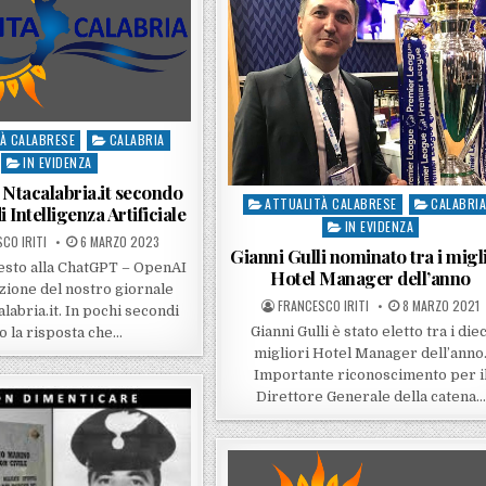
À CALABRESE
CALABRIA
IN EVIDENZA
e Ntacalabria.it secondo
ATTUALITÀ CALABRESE
CALABRI
Posted in
Intelligenza Artificiale
IN EVIDENZA
 BY
POSTED ON
CO IRITI
6 MARZO 2023
Gianni Gulli nominato tra i migl
esto alla ChatGPT – OpenAI
Hotel Manager dell’anno
zione del nostro giornale
POSTED BY
POSTED ON
FRANCESCO IRITI
8 MARZO 2021
labria.it. In pochi secondi
Gianni Gulli è stato eletto tra i diec
o la risposta che…
migliori Hotel Manager dell’anno
Importante riconoscimento per i
Direttore Generale della catena…