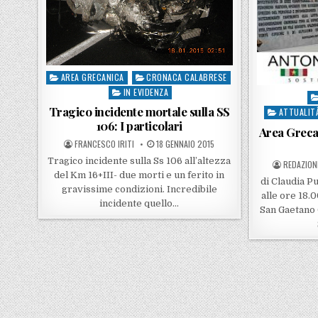
AREA GRECANICA
CRONACA CALABRESE
Posted in
IN EVIDENZA
Po
Tragico incidente mortale sulla SS
ATTUALIT
106: I particolari
Area Grecan
POSTED BY
POSTED ON
FRANCESCO IRITI
18 GENNAIO 2015
Tragico incidente sulla Ss 106 all’altezza
POSTED B
REDAZION
del Km 16+III- due morti e un ferito in
di Claudia P
gravissime condizioni. Incredibile
alle ore 18.0
incidente quello…
San Gaetano 