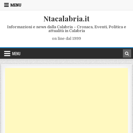
Skip to content
MENU
Ntacalabria.it
Informazioni e news dalla Calabria – Cronaca, Eventi, Politica e
attualità in Calabria
on line dal 1999
MENU