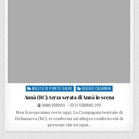
MELITO DI PORTO SALVO
REGGIO CALABRIA
Posted in
Annà (RC), terza serata di Annà in scena
POSTED BY
POSTED ON
IVANO VERDUCI
21 FEBBRAIO 2011
Non li scopriamo certo oggi. La Compagnia teatrale di
Delianuova (RC), si conferma un’allegra combriccola di
persone che su ogni…