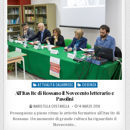
ATTUALITÀ CALABRESE
COSENZA
Posted in
All’Itas Itc di Rossano il Novecento letterario e
Pasolini
POSTED BY
POSTED ON
MARISTELLA COSTARELLA
14 MARZO 2016
Proseguono a pieno ritmo le attività formative all’Itas Itc di
Rossano. Un momento di grande cultura ha riguardato il
Novecento…