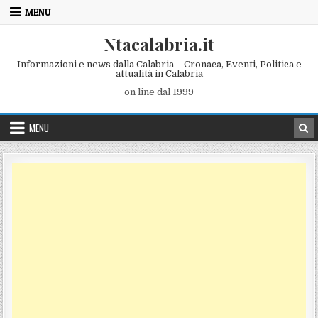
Skip to content
MENU
Ntacalabria.it
Informazioni e news dalla Calabria – Cronaca, Eventi, Politica e
attualità in Calabria
on line dal 1999
MENU