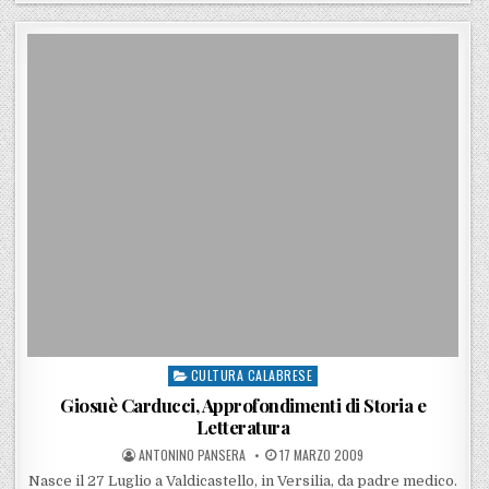
CULTURA CALABRESE
Posted in
Giosuè Carducci, Approfondimenti di Storia e
Letteratura
POSTED BY
POSTED ON
ANTONINO PANSERA
17 MARZO 2009
Nasce il 27 Luglio a Valdicastello, in Versilia, da padre medico.