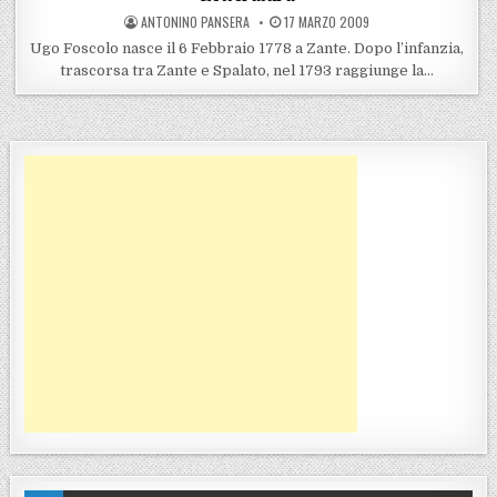
POSTED BY
POSTED ON
ANTONINO PANSERA
17 MARZO 2009
Ugo Foscolo nasce il 6 Febbraio 1778 a Zante. Dopo l’infanzia,
trascorsa tra Zante e Spalato, nel 1793 raggiunge la…