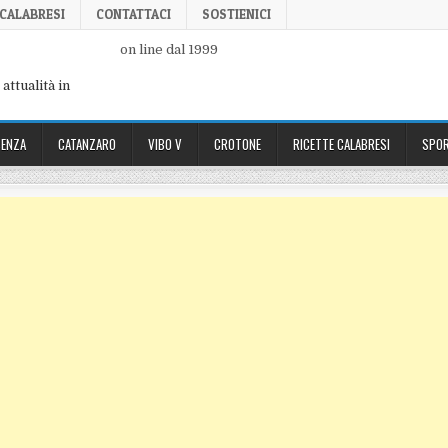
 CALABRESI
CONTATTACI
SOSTIENICI
on line dal 1999
attualità in
ENZA
CATANZARO
VIBO V
CROTONE
RICETTE CALABRESI
SPOR