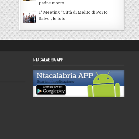
padre morto
1° Meeting “Città di Melito di Porto
Salvo”, le foto
NTACALABRIA APP