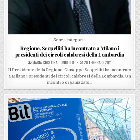
Posted in
Senza categoria
Regione, Scopelliti ha incontrato a Milano i
presidenti dei circoli calabresi della Lombardia
POSTED BY
POSTED ON
MARIA CRISTINA CONDELLO
20 FEBBRAIO 2011
Il Presidente della Regione, Giuseppe Scopelliti ha incontrato
a Milano i presidenti dei circoli calabresi della Lombardia. Un
incontro organizzato…