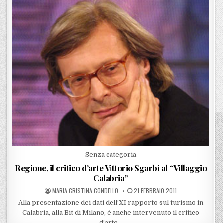
Posted in
Senza categoria
Regione, il critico d’arte Vittorio Sgarbi al “Villaggio
Calabria”
POSTED BY
POSTED ON
MARIA CRISTINA CONDELLO
21 FEBBRAIO 2011
Alla presentazione dei dati dell’XI rapporto sul turismo in
Calabria, alla Bit di Milano, è anche intervenuto il critico
d’arte…