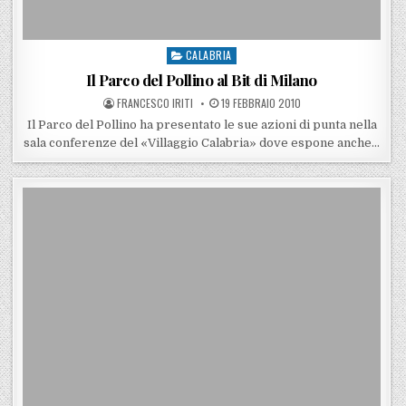
CALABRIA
Posted in
Il Parco del Pollino al Bit di Milano
POSTED BY
POSTED ON
FRANCESCO IRITI
19 FEBBRAIO 2010
Il Parco del Pollino ha presentato le sue azioni di punta nella
sala conferenze del «Villaggio Calabria» dove espone anche…