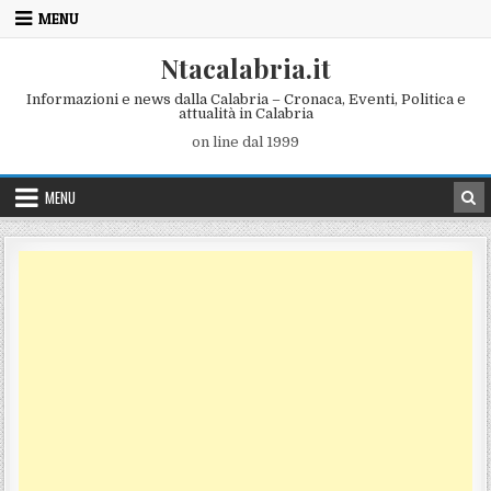
Skip to content
MENU
Ntacalabria.it
Informazioni e news dalla Calabria – Cronaca, Eventi, Politica e
attualità in Calabria
on line dal 1999
MENU