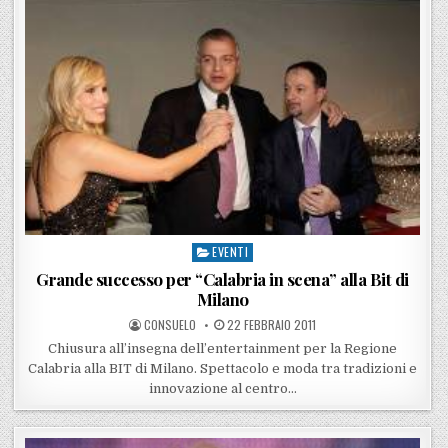
EVENTI
Posted in
Grande successo per “Calabria in scena” alla Bit di
Milano
POSTED BY
POSTED ON
CONSUELO
22 FEBBRAIO 2011
Chiusura all’insegna dell’entertainment per la Regione
Calabria alla BIT di Milano. Spettacolo e moda tra tradizioni e
innovazione al centro…