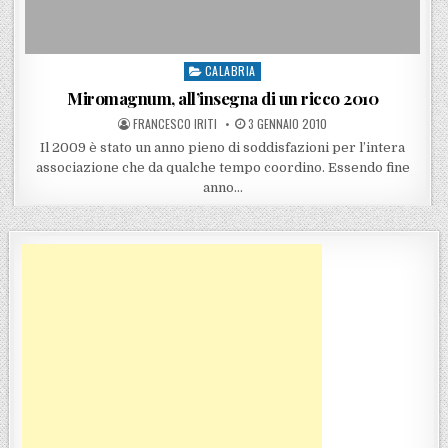
CALABRIA
Posted in
Miromagnum, all’insegna di un ricco 2010
POSTED BY
POSTED ON
FRANCESCO IRITI
3 GENNAIO 2010
Il 2009 è stato un anno pieno di soddisfazioni per l’intera
associazione che da qualche tempo coordino. Essendo fine
anno…