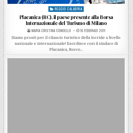
REGGIO CALABRIA
Posted in
Placanica (RC), il paese presente alla Borsa
Internazionale del Turismo di Milano
POSTED BY
POSTED ON
MARIA CRISTINA CONDELLO
16 FEBBRAIO 2011
Siamo pronti per il rilancio turistico della locride a livello
nazionale e internazionale! Esordisce così il sindaco di
Placanica, Rocco…