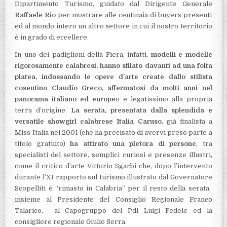
Dipartimento Turismo, guidato dal Dirigente Generale
Raffaele Rio
per mostrare alle centinaia di buyers presenti
ed al mondo intero un altro settore in cui il nostro territorio
è in grado di eccellere.
In uno dei padiglioni della Fiera, infatti,
modelli e modelle
rigorosamente calabresi, hanno sfilato davanti ad una folta
platea, indossando le opere d’arte create dallo stilista
cosentino Claudio Greco, affermatosi da molti anni nel
panorama italiano ed europe
o e legatissimo alla propria
terra d’origine.
La serata, presentata dalla splendida e
versatile showgirl calabrese Italia Caruso
, già finalista a
Miss Italia nel 2001 (che ha precisato di avervi preso parte a
titolo gratuito)
ha attirato una pletora di persone
, tra
specialisti del settore, semplici curiosi e presenze illustri,
come il critico d’arte Vittorio Sgarbi che, dopo l’intervento
durante l’XI rapporto sul turismo illustrato dal Governatore
Scopelliti è “rimasto in Calabria” per il resto della serata,
insieme al Presidente del Consiglio Regionale Franco
Talarico, al Capogruppo del Pdl Luigi Fedele ed la
consigliere regionale Giulio Serra.