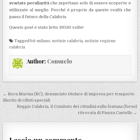
svariate peculiarità
che aspettano solo di essere scoperte e
utilizzate al meglio. Perché è proprio da queste realtà che
passa il futuro della Calabria.
Questo post é stato letto 39130 volte!
Tagged
bit milano
,
notizie calabria
,
notizie regione
calabria
Author:
Consuelo
Navigazione articoli
← Bova Marina (RC), denunciato titolare di impresa per trasporto
illecito di rifiuti speciali
Reggio Calabria, il Comitato dei cittadini sulla fontana (forse)
ritrovata di Piazza Castello →
Lascia un commento