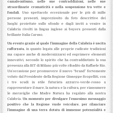
camaleontismo, nelle sue contraddizioni, nelle sue
straordinarie cromaticità e nella sospensione tra vette e
fondali
. Uno spettacolo eccezionale per le più di mille
persone presenti, impreziosito da foto descrittive dei
luoghi proiettate sullo sfondo e dagli inviti a venire in
Calabria rivolti in lingua inglese ai buyers presenti dalla
brillante Italia Caruso.
Un evento grazie al quale l’immagine della Calabria è uscita
rafforzata
, in quanto legata alle proprie radicate tradizioni
ma capace anche di modernizzarsi ed esprimere elementi
innovativi, secondo lo spirito che ha contraddistinto la sua
presenza alla BIT di Milano più volte ribadito da Raffaele Rio.
Un’occasione per promuovere il nuovo “brand” fortemente
voluto dal Presidente della Regione Giuseppe Scopelliti, con
i tre scudi in stile futurista azzurro-verde-rosso a
rappresentare il mare, la natura e la cultura, per riassumere
le meraviglie che Madre Natura ha regalato alla nostra
Calabria.
Un momento per divulgare l’ennesimo messaggio
positivo che la Regione vuole veicolare
,
per rilanciare
l’immagine di una terra dotata di immense potenzialità e