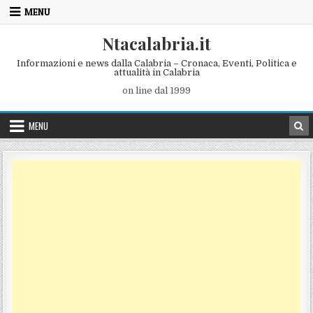
Skip to content
MENU
Ntacalabria.it
Informazioni e news dalla Calabria – Cronaca, Eventi, Politica e
attualità in Calabria
on line dal 1999
MENU