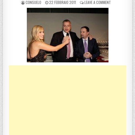
POSTED BY
POSTED ON
ON GRANDE SUCC
CONSUELO
22 FEBBRAIO 2011
LEAVE A COMMENT