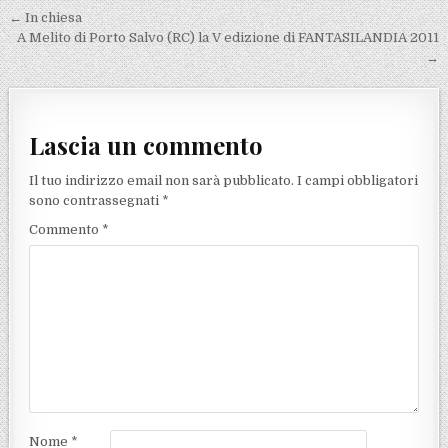
Navigazione articoli
← In chiesa
A Melito di Porto Salvo (RC) la V edizione di FANTASILANDIA 2011
→
Lascia un commento
Il tuo indirizzo email non sarà pubblicato.
I campi obbligatori
sono contrassegnati
*
Commento
*
Nome
*