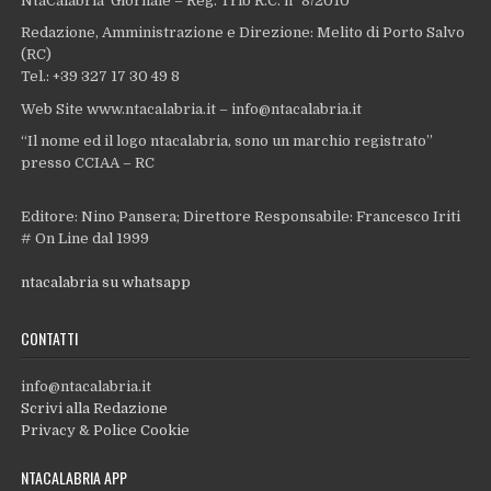
NtaCalabria Giornale – Reg. Trib R.C. n° 8/2010
Redazione, Amministrazione e Direzione: Melito di Porto Salvo
(RC)
Tel.: +39 327 17 30 49 8
Web Site www.ntacalabria.it – info@ntacalabria.it
“Il nome ed il logo ntacalabria, sono un marchio registrato”
presso CCIAA – RC
Editore: Nino Pansera; Direttore Responsabile: Francesco Iriti
# On Line dal 1999
ntacalabria su whatsapp
CONTATTI
info@ntacalabria.it
Scrivi alla Redazione
Privacy & Police Cookie
NTACALABRIA APP