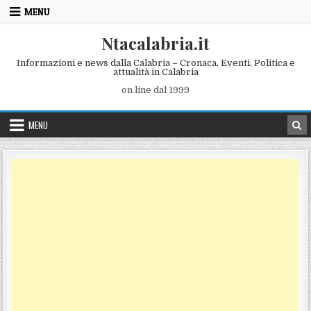
Skip to content
MENU
Ntacalabria.it
Informazioni e news dalla Calabria – Cronaca, Eventi, Politica e
attualità in Calabria
on line dal 1999
MENU