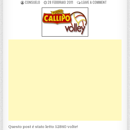
POSTED BY
POSTED ON
ON TONNO CALLIP
CONSUELO
28 FEBBRAIO 2011
LEAVE A COMMENT
Questo post é stato letto 52840 volte!