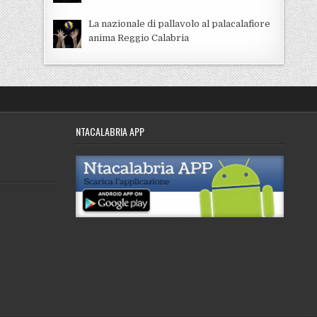
La nazionale di pallavolo al palacalafiore
anima Reggio Calabria
NTACALABRIA APP