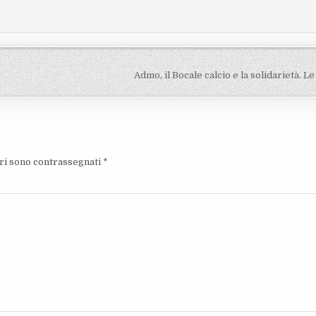
Admo, il Bocale calcio e la solidarietà. L
ori sono contrassegnati
*