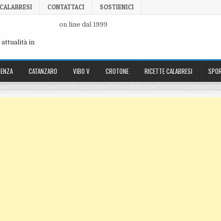
 CALABRESI
CONTATTACI
SOSTIENICI
on line dal 1999
attualità in
ENZA
CATANZARO
VIBO V
CROTONE
RICETTE CALABRESI
SPOR