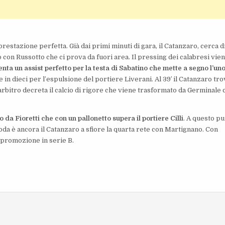
prestazione perfetta. Già dai primi minuti di gara, il Catanzaro, cerca d
o con Russotto che ci prova da fuori area. Il pressing dei calabresi vie
enta un assist perfetto per la testa di Sabatino che mette a segno l’uno
ne in dieci per l’espulsione del portiere Liverani. Al 39′ il Catanzaro trov
arbitro decreta il calcio di rigore che viene trasformato da Germinale 
 da Fioretti che con un pallonetto supera il portiere Cilli
. A questo p
i coda è ancora il Catanzaro a sfiore la quarta rete con Martignano. Con
f promozione in serie B.