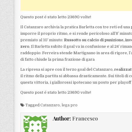
Questo post é stato letto 23690 volte!
Il Catanzaro archivia la pratica Barletta con tre reti ed una 
imporre il proprio ritmo, e si rende pericoloso all’8′ minut
premiato al 10′ minuto:
Russotto su calcio di punizione, inv
zero
. Il Barletta subito il goal va in confusione e al 24′ rima
raddoppio: Ferreira stende Martignano in area di rigore, l’
di fatto chiude la prima frazione di gara
La ripresa si apre con il terzo goal del Catanzaro,
realizzato
il ritmo della partita si abbassa drasticamente. Sui titoli d
questa vittoria, i giallorossi ipotecano un posto per playof
Questo post é stato letto 23690 volte!
Tagged
Catanzaro
,
lega pro
Author:
Francesco