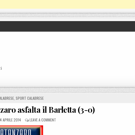
i
N
ALABRESE
,
SPORT CALABRESE
zaro asfalta il Barletta (3-0)
POSTED ON
ON LEGA PRO 1: IL CATANZARO ASFALTA IL BARLETTA (
14 APRILE 2014
LEAVE A COMMENT