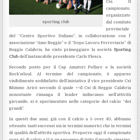
Csi. Il
campionato,
organizzato
sporting club
dal comitato
provinciale
del “Centro Sportivo Italiano”, in collaborazione con l’
associazione “Amo Reggio” e il “Dopo Lavoro Ferroviario” di
Reggio Calabria, ha visto primeggiare la società
Sporting
Club
dell’instancabile presidente Carlo Flesca.
Secondo posto per il Cap Amatori Pellaro e la società
Rock’nGoal. Al termine del campionato, è apparso
visibilmente soddisfatto dell’iniziativa il vice presidente Csi
Mimmo Aricò secondo il quale <<il Csi di Reggio Calabria
nonostante rimanga il leader indiscusso nell’attività
giovanile, si è sperimentato nelle categorie del calcio “dei
grandi”.
In questi due anni, già con il calcio a 5 over 40, abbiamo
ottenuto tanti successi sia in termini numerici che in termini
di qualità dell’attività sportiva. Proporre oggi il campionato
over 45 di calcio a 11 è un successo di tutto il mondo ciessino.