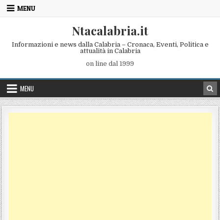
Skip to content
MENU
Ntacalabria.it
Informazioni e news dalla Calabria – Cronaca, Eventi, Politica e
attualità in Calabria
on line dal 1999
MENU