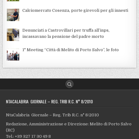
Calciomercato Cosenza, porte girevoli per gli innesti
Denunciati a Castrovillari per truffa all’inps,
incassavano la pensione del padre morto
1° Meeting “Città di Melito di Porto Salvo”, le foto
NTACALABRIA GIORNALE – REG. TRIB R.C. N° 8/2010
NtaCalabria Giornale – Reg. Trib R.C. n° 8/2010
Redazione, Amministrazione e Direzione: Melito di Porto Salvo
(RC)
Tel.: +39 327 17 30 49 8