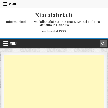
Skip to content
MENU
Ntacalabria.it
Informazioni e news dalla Calabria – Cronaca, Eventi, Politica e
attualità in Calabria
on line dal 1999
MENU