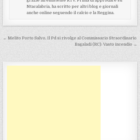
grazie all'emittente RTV. Prima di approdare su
Ntacalabria, ha scritto per altri blog e giornali
anche online seguendo il calcio e la Reggina.
Navigazione articoli
← Melito Porto Salvo, Il Pd si rivolge al Commissario Straordinario
Bagaladi (RC): Vasto incendio →