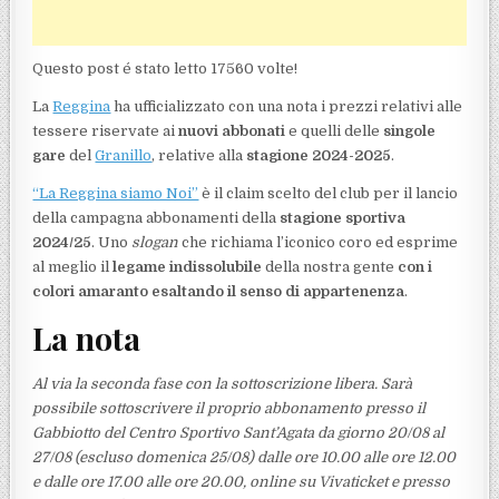
Questo post é stato letto 17560 volte!
La
Reggina
ha ufficializzato con una nota i prezzi relativi alle
tessere riservate ai
nuovi abbonati
e quelli delle
singole
gare
del
Granillo
, relative alla
stagione 2024-2025
.
“La Reggina siamo Noi”
è il claim scelto del club per il lancio
della campagna abbonamenti della
stagione sportiva
2024/25
. Uno
slogan
che richiama l’iconico coro ed esprime
al meglio il
legame indissolubile
della nostra gente
con i
colori amaranto
esaltando il senso di appartenenza
.
La nota
Al via la seconda fase con la sottoscrizione libera. Sarà
possibile sottoscrivere il proprio abbonamento presso il
Gabbiotto del Centro Sportivo Sant’Agata da giorno 20/08 al
27/08 (escluso domenica 25/08) dalle ore 10.00 alle ore 12.00
e dalle ore 17.00 alle ore 20.00, online su Vivaticket e presso