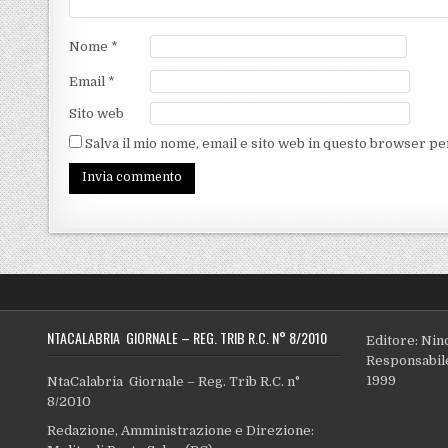
Nome
*
Email
*
Sito web
Salva il mio nome, email e sito web in questo browser p
NTACALABRIA GIORNALE – REG. TRIB R.C. N° 8/2010
Editore: Nin
Responsabile
1999
NtaCalabria Giornale – Reg. Trib R.C. n°
8/2010
Redazione, Amministrazione e Direzione: