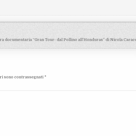
tra documentaria “Gran Tour- dal Pollino all’Honduras” di Nicola Carac
ori sono contrassegnati
*