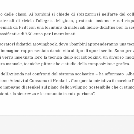
delle classi. Ai bambini si chiede di sbizzarrirsi nell’arte del col
iali di riciclo l’allegria del gioco, praticato insieme e nel risp
miati da Pritt con una fornitura di materiali ludico-didattici per la sc
assificati e di 750 euro per i menzionati.
aboratori didattici Movingbook, dove i bambini apprenderanno una tec
’immagine rappresentata dando vita al tipo di sport scelto. Sono prev
li verrà insegnata loro la tecnica dello scrapbooking, un diverso mod
ura manuale, tecniche pittoriche e studio della composizione grafica.
ell’Azienda nei confronti del sistema scolastico – ha affermato Alb
one Adesivi al Consumo di Henkel -. Con questa iniziativa il marchio P
pio impegno di Henkel sul piano dello Sviluppo Sostenibile che ci stimo
nte, la sicurezza e le comunità in cui operiamo”.