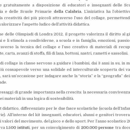
e gratuitamente a disposizione di educatori e insegnanti delle Sc
zia e delle Scuole Primarie
della Calabria
. L’iniziativa ha l’obiettiv
la creatività dei più piccoli attraverso l’uso del collage, permettend
valorizzare l’aspetto ludico dell’attività didattica.
ne delle Olimpiadi di Londra 2012, il progetto valorizza il diritto al g
i e li stimola a condividerne, a scuola e in famiglia, emozioni, passio
traverso la tecnica del collage e l’uso creativo di materiali di recu
, carta, avanzi di stoffa, fili di lana, bottoni, nastri, rametti e sassolini.
 di collage in classe servono a guidare i bambini, dai 3 anni in su, in 
 consapevole verso una solidale ed interculturale scoperta dei va
di, sarà un’occasione per indagare anche la “storia” e la “geografia” dei
ade.
ssaggi di grande importanza nella crescita: la necessaria convivenza
i materiali in una logica di sostenibilità.
t didattico, differenziato per le due fasce scolastiche (scuola dell’Infan
e). All’interno del kit insegnanti, educatori, alunni e genitori trover
i valori del movimento, del gioco e dello sport. Per l’anno scolastico 2
rca
1.500 istituti
, per un coinvolgimento di
200.000 persone
tra doce