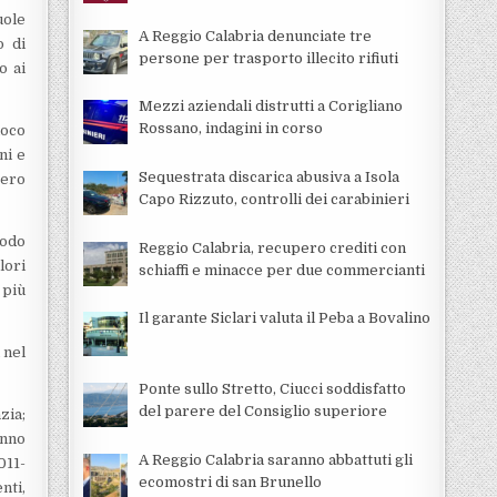
uole
A Reggio Calabria denunciate tre
o di
persone per trasporto illecito rifiuti
o ai
Mezzi aziendali distrutti a Corigliano
Rossano, indagini in corso
ioco
ni e
Sequestrata discarica abusiva a Isola
pero
Capo Rizzuto, controlli dei carabinieri
modo
Reggio Calabria, recupero crediti con
lori
schiaffi e minacce per due commercianti
 più
Il garante Siclari valuta il Peba a Bovalino
 nel
Ponte sullo Stretto, Ciucci soddisfatto
del parere del Consiglio superiore
zia;
anno
A Reggio Calabria saranno abbattuti gli
011-
ecomostri di san Brunello
nti,