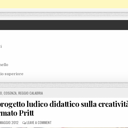
i
nello
lio superiore
N
RO
,
COSENZA
,
REGGIO CALABRIA
progetto ludico didattico sulla creativit
rmato Pritt
OSTED ON
ON TORNA NELLE SCUOLE CALABRESI IL PROGETTO LUD
 MAGGIO 2012
LEAVE A COMMENT