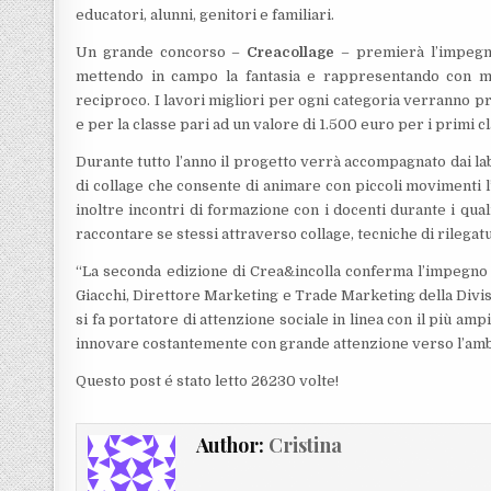
educatori, alunni, genitori e familiari.
Un grande concorso –
Creacollage
– premierà l’impegno 
mettendo in campo la fantasia e rappresentando con mater
reciproco. I lavori migliori per ogni categoria verranno pre
e per la classe pari ad un valore di 1.500 euro per i primi cl
Durante tutto l’anno il progetto verrà accompagnato dai l
di collage che consente di animare con piccoli movimenti l
inoltre incontri di formazione con i docenti durante i qua
raccontare se stessi attraverso collage, tecniche di rilegat
“La seconda edizione di Crea&incolla conferma l’impegno d
Giacchi, Direttore Marketing e Trade Marketing della Divisi
si fa portatore di attenzione sociale in linea con il più am
innovare costantemente con grande attenzione verso l’ambie
Questo post é stato letto 26230 volte!
Author:
Cristina