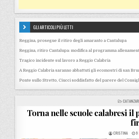
GLI ARTICOLI PIÙ LETTI
Reggina, prosegue il ritiro degli amaranto a Cantalupa
Reggina, ritiro Cantalupa: modifica al programma allenament
Tragico incidente sul lavoro a Reggio Calabria
A Reggio Calabria saranno abbattuti gli ecomostri di san Bru
Ponte sullo Stretto, Ciucci soddisfatto del parere del Consig
POSTED I
CATANZA
Torna nelle scuole calabresi il 
fi
POSTED BY
P
CRISTINA
9