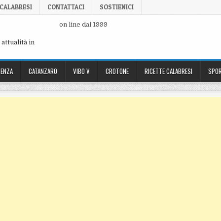
 CALABRESI
CONTATTACI
SOSTIENICI
on line dal 1999
attualità in
ENZA
CATANZARO
VIBO V
CROTONE
RICETTE CALABRESI
SPOR