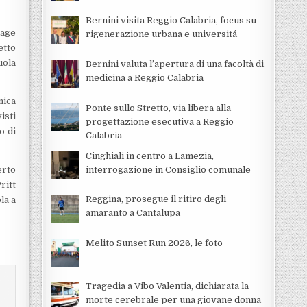
Bernini visita Reggio Calabria, focus su
lage
rigenerazione urbana e universitá
etto
uola
Bernini valuta l’apertura di una facoltà di
medicina a Reggio Calabria
nica
Ponte sullo Stretto, via libera alla
isti
progettazione esecutiva a Reggio
o di
Calabria
Cinghiali in centro a Lamezia,
interrogazione in Consiglio comunale
erto
ritt
Reggina, prosegue il ritiro degli
la a
amaranto a Cantalupa
Melito Sunset Run 2026, le foto
Tragedia a Vibo Valentia, dichiarata la
morte cerebrale per una giovane donna