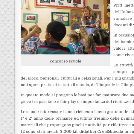
Pritt mett
dell’Infan
stimolare 
docenti di 
In occasio
dei bambin
valori, at
come riviste
concorso scuole
Le attività
sempre più
del gioco, personali, culturali e relazionali. Per i più gran
noti sport praticati in tutto il mondo, di Olimpiade in Olimpi
In questo modo si pongono le basi per far maturare due me
gioco tra passione e fair play e l’importanza del riutilizzo de
Le scuole interessate hanno richiesto l’invio gratuito del ki
1° e 2° anno delle primarie ed ultimo triennio delle primari
materiali che propongono giochi e attività per riflettere su
12 sono stati inviati
3.000 kit didattici Crea&Incolla
in ci