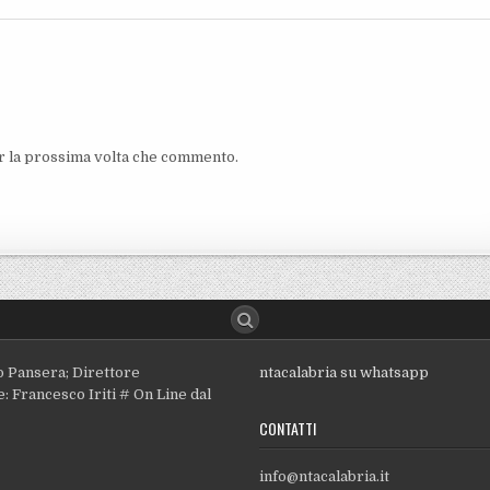
er la prossima volta che commento.
o Pansera; Direttore
ntacalabria su whatsapp
: Francesco Iriti # On Line dal
CONTATTI
info@ntacalabria.it