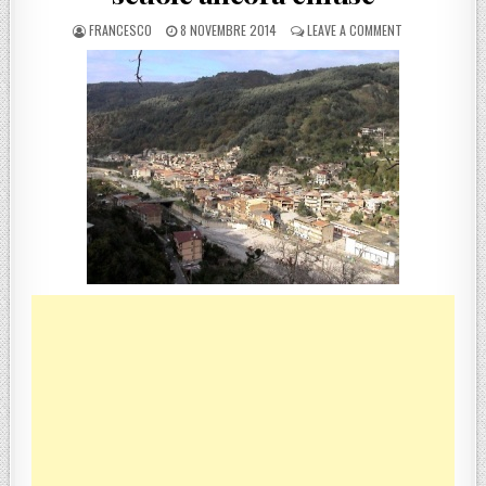
POSTED BY
POSTED ON
ON SAN ROBERT
FRANCESCO
8 NOVEMBRE 2014
LEAVE A COMMENT