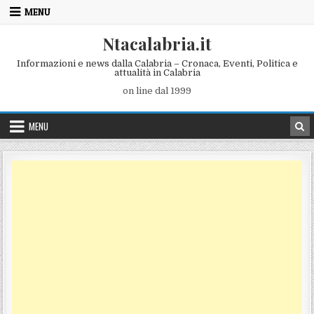
Skip to content
MENU
Ntacalabria.it
Informazioni e news dalla Calabria – Cronaca, Eventi, Politica e
attualità in Calabria
on line dal 1999
MENU