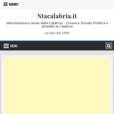
Skip to content
MENU
Ntacalabria.it
Informazioni e news dalla Calabria – Cronaca, Eventi, Politica e
attualità in Calabria
on line dal 1999
MENU