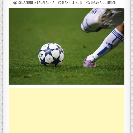
POSTED BY
POSTED ON
ON RIPRIS
REDAZIONE NTACALABRIA
9 APRILE 2016
LEAVE A COMMENT