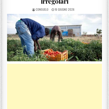
irregolari
POSTED BY
POSTED ON
CONSUELO
16 GIUGNO 2026