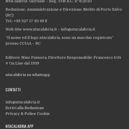
NtaCalabria Giornale – Reg. Trib R.C. n° 8/2010
Redazione, Amministrazione e Direzione: Melito di Porto Salvo
(RC)
Tel.: +39 327 17 30 49 8
Web Site www.ntacalabria.it – info@ntacalabria.it
“Il nome ed il logo ntacalabria, sono un marchio registrato”
presso CCIAA – RC
Editore: Nino Pansera; Direttore Responsabile: Francesco Iriti
# On Line dal 1999
ntacalabria su whatsapp
CONTATTI
info@ntacalabria.it
Scrivi alla Redazione
Privacy & Police Cookie
NTACALABRIA APP