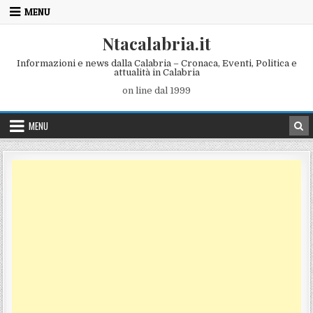
Skip to content
MENU
Ntacalabria.it
Informazioni e news dalla Calabria – Cronaca, Eventi, Politica e
attualità in Calabria
on line dal 1999
MENU