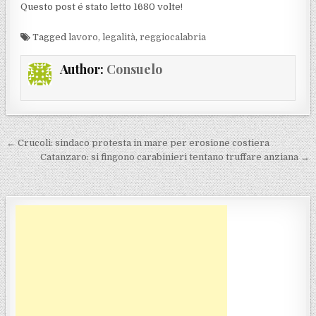
Questo post é stato letto 1680 volte!
Tagged
lavoro
,
legalità
,
reggiocalabria
Author:
Consuelo
Navigazione articoli
← Crucoli: sindaco protesta in mare per erosione costiera
Catanzaro: si fingono carabinieri tentano truffare anziana →